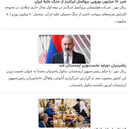
ضرر ۷۰ میلیون یورویی بروکسل ایرلاینز از جنگ علیه ایران
ریال نیوز : شرکت هواپیمایی بروکسل ایرلاینز در نیمه اول سال جاری میلادی، در بحبوحه
افزایش هزینه‌های سوخت ناشی از جنگ تحمیلی علیه ایران، متحمل ۷۰ میلیون یورو (۸۰
میلیون...
پاشینیان دوباره نخست‌وزیر ارمنستان شد
ریال نیوز : با حکم رئیس‌جمهور ارمنستان، نیکول پاشینیان مجددا به عنوان نخست‌ وزیر
این کشور منصوب شد. به گزارش خبرگزاری آناتولی، واهاگن خاچاتوریان رئیس‌جمهور
ارمنستان امروز یکشنبه نیکول پاشینیان...