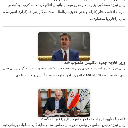
ریال نیوز : سخنگوی وزارت خارجه روسیه در بیانیه‌ای اعلام کرد: حمله کی‌یف به کشتی
ایرانی، اقدامی تجاوزکارانه و نقض حقوق بین‌الملل است. به گزارش خبرگزاری اسپوتنیک،
ماریا زاخارووا سخنگوی...
وزیر خارجه جدید انگلیس منصوب شد
ریال نیوز : «اد میلیبند» به عنوان وزیر خارجه جدید انگلیس منصوب شد. به گزارش بی سی
سی، «اد میلیبند» (Ed Miliband)، وزیر امور خارجه جدید انگلیس در کابینه «اندی...
قالیباف قهرمانی اسپانیا در جام جهانی را تبریک گفت
ریال نیوز : رئیس مجلس در پیامی به روسای مجلس سنا و نمایندگان اسپانیا، قهرمانی تیم