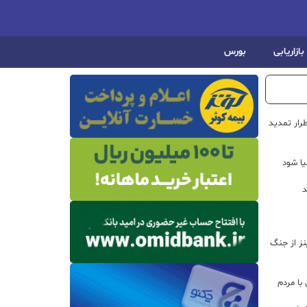
بازاریابی
بورس
رار تمدید
یا شود
د
اینز از جنگ
با مردم