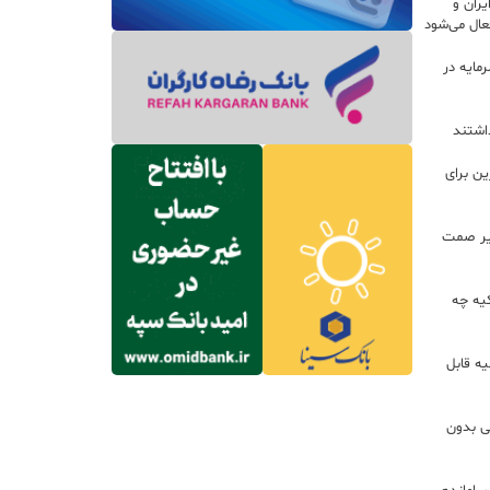
ران و
ال می‌شود
 سرمایه در
داشتند
ین برای
زير صمت
کیه چه
ه قابل
لی بدون