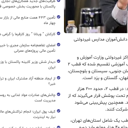
ظرفیت‌های جدید همکاری‌های تجاری ای
پاکستان با محوریت بخش خصوصی فع
تأمین ۴۴۳ همت منابع مالی از بازار
چهار ماه
کارکنان ” ویتانا ” روز کارفرما را گرامی 
 دانش‌آموزان مدارس غیردولتی
امضای تفاهم‌نامه سازمان مجری با خیر
تأمین مالی پروژه‌های عمرانی
اکز غیردولتی وزارت آموزش و
دیدار شش وزیر کابینه پاکستان با و
پرورش در جمع خبرنگاران اظهار کرد: کشور به پنج قطب آموزشی تقسیم شده که قطب ۲
ایران
ان جنوبی، سیستان و بلوچستان،
فهان، گلستان و یزد است.
از ایجاد منطقه آزاد مشترک ایران و تر
خبر؟
احمد محمودزاده با اشاره به جامعه هدف این طرح افزود: در قطب ۲، حدود ۲۰۰ هزار
 تحت پوشش قرار می‌گیرند که از
چالش‌های صادرات مواد غذایی به روسی
مدیریت است
ی هستند. همچنین پیش‌بینی می‌شود
کیف پول ایران؛ انجام تراکنش‌های ما
نیاز به اینترنت
قطب یک شامل استان‌های تهران،
البرز، قزوین و مرکزی برگزار شده است، گفت: در آن مرحله ۴۰ هزار معلم وارد دوره