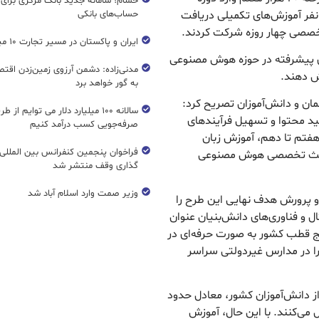
حسام؛ سامانه جدید بانک مرکزی برای
نفر آموزش‌های تکمیلی دریافت
حساب‌های بانکی
ایران و پاکستان در مسیر تجارت ۱۰ میلیارد دلاری
 آموزش‌های پیشرفته در حوزه هوش مصنوعی
مدنی‌زاده: دشمن آرزوی زمین‌زدن اقتصاد
زش دهند.
به گور خواهد برد
مان و دانش‌آموزان تصریح کرد:
سالانه ۱۰۰ میلیارد دلار می توایم از ط
ید محتوا و تسهیل فرآیندهای
صرفه‌جویی کسب درآمد کنیم
 هفتم تا دهم، آموزش زبان
فراخوان پنجمین کنفرانس بین المللی 
مباحث تخصصی هوش مصنوعی
گذاری وقف منتشر شد
وزیر صمت وارد اسلام آباد شد
و پرورش هدف نهایی این طرح را
 و فناوری‌های دانش‌بنیان عنوان
جرای این برنامه، ۵۰۰ معلم در پنج قطب کشور به صورت حرفه‌ای در
ا در مدارس غیردولتی سراسر
نشان کرد: در حال حاضر ۱۵.۵ درصد از دانش‌آموزان کشور، معادل حدود
 تحصیل می‌کنند. با این حال، آموزش