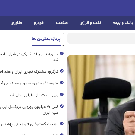
بانک و بیمه
نفت و انرژی
صنعت
خودرو
فناوری
پربازدیدترین ها
مصوبه تسهیلات گمرکی در شرایط اضط
شد
کارگروه مشترک تجاری ایران و هند اح
«خواستگارستان» به روی صحنه می آی
وزیر صمت عازم قرقیزستان شد
ضرر ۷۰ میلیون یورویی بروکسل ایرل
علیه ایران
جزئیات گفت‌وگوی تلویزیونی پزشکیان 