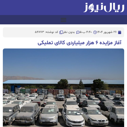
26 شهریور 1404
4:40 ب.ظ
بدون نظر
کد نوشته: 54893
آغاز مزایده ۶ هزار میلیاردی کالای تملیکی