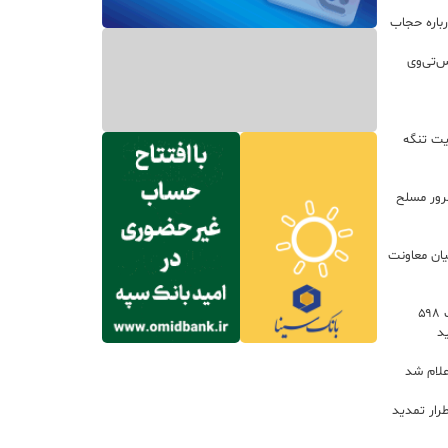
باره حجاب
س‌تی‌وی
یت تنگه
اعات: ۲۱ مزدور موساد و ۴ شرور مسلح
یان معاونت
توسعه خدمات رفاهی جاده‌ای با احداث ۵۹۸
د
علام شد
رار تمدید