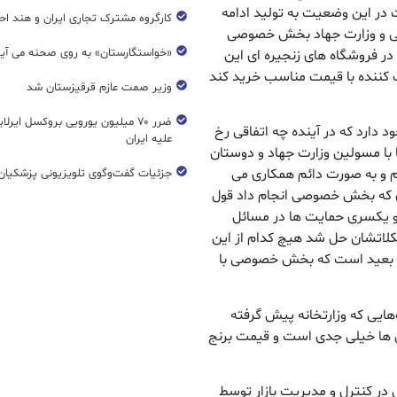
 در این وضعیت به تولید ادامه
کارگروه مشترک تجاری ایران و هند اح
الی و وزارت جهاد بخش خصوصی
«خواستگارستان» به روی صحنه می آی
ر فروشگاه های زنجیره ای این
ف کننده با قیمت مناسب خرید کند
وزیر صمت عازم قرقیزستان شد
ضرر ۷۰ میلیون یورویی بروکسل ایرل
د دارد که در آینده چه اتفاقی رخ
علیه ایران
 با مسولین وزارت جهاد و دوستان
 و به صورت دائم همکاری می
جزئیات گفت‌وگوی تلویزیونی پزشکیان 
ای که بخش خصوصی انجام داد قول
 و یکسری حمایت ها در مسائل
شکلاتشان حل شد هیچ کدام از این
ظرم بعید است که بخش خصوصی با
هایی که وزارتخانه پیش گرفته
ی ها خیلی جدی است و قیمت برنج
 در کنترل و مدیریت بازار توسط