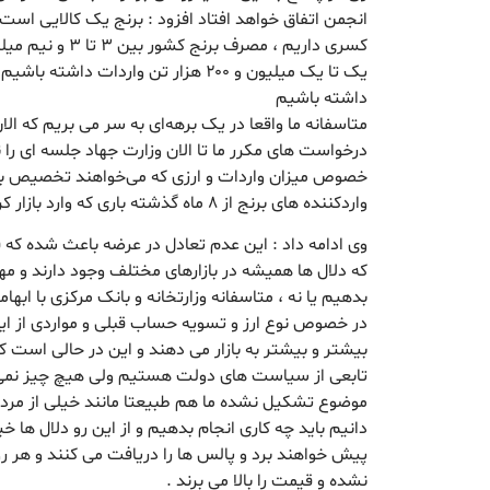
انجمن اتفاق خواهد افتاد افزود : برنج یک کالایی است ک
کسری داریم ، مصرف 
یک تا یک میلیون و ۲۰۰ هزار تن واردات داشت
داشته باشیم
متاسفانه ما واقعا در یک برهه‌ای به سر می بریم که ا
درخواست های مکرر ما تا الان وزارت جهاد جلسه ای را
خصوص میزان واردات و ارزی که می‌خواهند تخصیص ب
واردکننده های برنج از ۸ ماه گذشته باری که وارد بازار کرده اند ارز آن را دریافت نکرده اند .
وی ادامه داد : این عدم تعادل در عرضه باعث شده که 
که دلال ها همیشه در بازارهای مختلف وجود دارند و مه
بدهیم یا نه ، متاسفانه وزارتخانه و بانک مرکزی با ابها
در خصوص نوع ارز و تسویه حساب قبلی و مواردی از این
بیشتر و بیشتر به بازار می دهند و این در حالی است
تابعی از سیاست های دولت هستیم ولی هیچ چیز نمی 
موضوع تشکیل نشده ما هم طبیعتا مانند خیلی از مرد
دانیم باید چه کاری انجام بدهیم و از این رو دلال ها 
پیش خواهند برد و پالس ها را دریافت می کنند و هر
نشده و قیمت را بالا می برند .