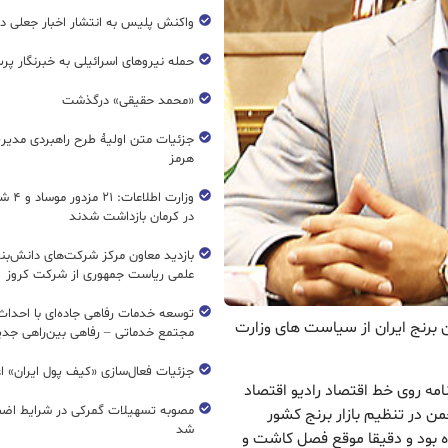
واکنش پلیس به انتشار اخبار جعلی در
حمله نیروهای اسرائیلی به خبرنگار پر
«محمد حقیقی» درگذشت
جزئیات متن اولیۀ طرح راهبردی مدیر
هرمز
وزارت اطل
در کرمان بازداشت شدند
بازدید معاون مرکز شرکت‌های دانش‌بن
علمی ریاست جمهوری از شرکت کروز
ن برنج ایران از سیاست های وزارت
مجتمع خدماتی – رفاهی بین‌راهی جدی
جزئیات فعال‌سازی «کیف پول ایران» ا
نامه روی خط اقتصاد رادیو اقتصاد
مصوبه تسهیلات گمرکی در شرایط اضط
من در تنظیم بازار برنج کشور
شد
 بود و دقیقا موقع فصل کاشت و