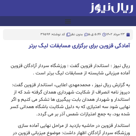
23 مرداد 1402
5:46 ق.ظ
بدون نظر
کد نوشته: 36594
آمادگی قزوین برای برگزاری مسابقات لیگ برتر
ریال نیوز : استاندار قزوین گفت : ورزشگاه سردار آزادگان قزوین
آماده میزبانی شایسته از مسابقات لیگ برتر است .
به گزارش ریال نیوز ، محمدمهدی اعلایی، استاندار قزوین گفت:
دیروز نامه انصراف از شکایت شهرداری همدان گرفته شد که از
استاندار و شهردار همدان بابت پیگیری ها تشکر می کنیم و اگر
نهایی شود سه امتیازی که به‌ دلیل‌ شکایت باشگاه همدانی کسر
شده بود، به جمع امتیازات شمس آذر بر می گردد.
استاندار قزوین در حاشیه بازدید از مراحل نهایی آماده سازی
ورزشگاه سردار آزادگان اظهار داشت: موضوع میزبانی قزوین در