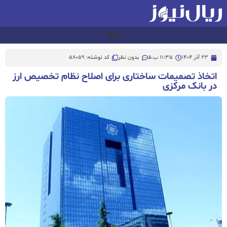
23 آذر 1404
11:35 ب.ظ
بدون نظر
کد نوشته: 58059
اتخاذ تصمیمات ساختاری برای اصلاح نظام تخصیص ارز
در بانک مرکزی