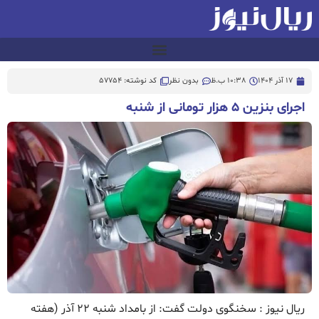
17 آذر 1404
10:38 ب.ظ
بدون نظر
کد نوشته: 57754
اجرای بنزین ۵ هزار تومانی از شنبه
ریال نیوز : سخنگوی دولت گفت:‌ از بامداد شنبه ۲۲ آذر (هفته