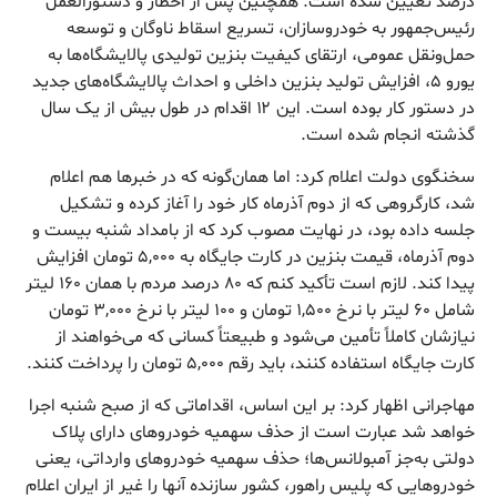
درصد تعیین شده است. همچنین پس از اخطار و دستورالعمل
رئیس‌جمهور به خودروسازان، تسریع اسقاط ناوگان و توسعه
حمل‌ونقل عمومی، ارتقای کیفیت بنزین تولیدی پالایشگاه‌ها به
یورو ۵، افزایش تولید بنزین داخلی و احداث پالایشگاه‌های جدید
در دستور کار بوده است. این ۱۲ اقدام در طول بیش از یک سال
گذشته انجام شده است.
سخنگوی دولت اعلام کرد: اما همان‌گونه که در خبرها هم اعلام
شد، کارگروهی که از دوم آذرماه کار خود را آغاز کرده و تشکیل
جلسه داده بود، در نهایت مصوب کرد که از بامداد شنبه بیست و
دوم آذرماه، قیمت بنزین در کارت جایگاه به ۵,۰۰۰ تومان افزایش
پیدا کند. لازم است تأکید کنم که ۸۰ درصد مردم با همان ۱۶۰ لیتر
شامل ۶۰ لیتر با نرخ ۱,۵۰۰ تومان و ۱۰۰ لیتر با نرخ ۳,۰۰۰ تومان
نیازشان کاملاً تأمین می‌شود و طبیعتاً کسانی که می‌خواهند از
کارت جایگاه استفاده کنند، باید رقم ۵,۰۰۰ تومان را پرداخت کنند.
مهاجرانی اظهار کرد: بر این اساس، اقداماتی که از صبح شنبه اجرا
خواهد شد عبارت است از حذف سهمیه خودروهای دارای پلاک
دولتی به‌جز آمبولانس‌ها؛ حذف سهمیه خودروهای وارداتی، یعنی
خودروهایی که پلیس راهور، کشور سازنده آنها را غیر از ایران اعلام