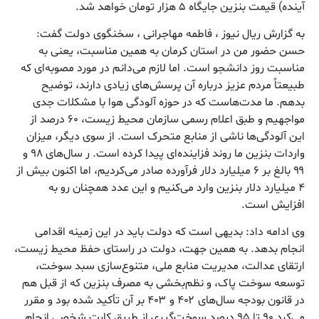
آینده) قیمت بنزین جایگاه ۵ هزار تومان خواهد شد.
به گزارش ریال نیوز ، فاطمه مهاجرانی ، سخنگوی دولت گفت:
حسن حضور من در استان کرمان به همین مناسبت، یعنی به
مناسبت روز دانشجو است. اما لازم می‌دانم در مورد مصوبه‌ای که
طبیعتاً مردم عزیز درباره آن پرسش‌های زیادی دارند، توضیح
بدهم. ما مدت‌هاست که در حوزه آلودگی هوا با مشکلات جدی
مواجهیم و طبق اعلام رسمی سازمان محیط زیست، ۶۰ درصد از
این آلودگی‌ها ناشی از منابع متحرک است. از سوی دیگر، میزان
واردات بنزین ما روند فزاینده‌ای پیدا کرده است. ر سال‌های ۹۸ و
۹۹ بالغ بر ۶ میلیارد دلار فرآورده صادر می‌کردیم، اما اکنون بیش از
۴ میلیارد دلار بنزین وارد می‌کنیم و این عدد همچنان رو به
افزایش است.
وی ادامه داد: بدیهی است که دولت باید در این زمینه اقدامی
انجام بدهد. به همین جهت، دولت در راستای حفظ محیط زیست،
ارتقای عدالت، مدیریت منابع ملی، متنوع‌سازی سبد سوخت،
توسعه سوخت پاک، و نظم‌بخشی به مصرف بنزین که از قبل هم
در قانون بودجه سال‌های ۴۰۲ و ۴۰۳ بر آن تأکید شده بود و مقرر
می‌کرد ۹۰ تا ۹۵ درصد سوخت‌گیری از طریق کارت شخصی انجام