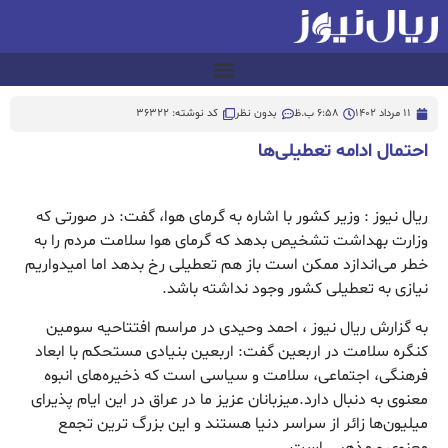
11 مرداد 1402
6:58 ب.ظ
بدون نظر
کد نوشته: 36322
احتمال ادامه تعطیلی‌ها
ریال نیوز : وزیر کشور با اشاره به گرمای هوا، گفت: در صورتی که
وزارت بهداشت تشخیص بدهد که گرمای هوا سلامت مردم را به
خطر می‌اندازد ممکن است باز هم تعطیلی رخ بدهد اما امیدواریم
نیازی به تعطیلی کشور وجود نداشته باشد.
به گزارش ریال نیوز ، احمد وحیدی در مراسم افتتاحیه سومین
کنگره سلامت در اربعین گفت: اربعین بنیادی مستحکم با ابعاد
فرهنگی، اجتماعی، سلامت و سیاسی است که ذخیره‌های انبوه
معنوی به دنبال دارد.میزبانان عزیز ما در عراق در این ایام پذیرای
میلیون‌ها زائر از سراسر دنیا هستند و این بزرگ ترین تجمع
معنوی و مذهبی است.