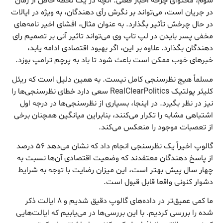
سوم، محتوای چرخه اخبار فعلی. آنچه در یک لحظه خاص از زمان
در جریان است، می‌تواند بر نگرش رأی دهندگان، به ویژه در ایالات
در حال چرخش تأثیر بگذارد. به عنوان مثال، افشای اخیر نامه‌های
مخفی پسر بایدن در لپ تاپ وی می‌تواند تاثیر آنی بر تصمیم رای
دهندگان بگذارد. علاوه بر این، اگر بهبود اقتصادی ادامه یابد،
خبرهای خوب ممکن است باعث شود تا باد به پرچم ترامپ بوزد.
مسلماً هیچ نظرسنجی کامل نیست. به همین دلیل است که ریئل
کلیئر پولتیک RealClearPolitics سعی دارد خطای نظرسنجی‌ها را
نیز در نظر بگیرد. در اینجا، بسیاری از نظرسنجی‌ها در درجه اول
اشتباهی مشابه را تکرار می‌کنند، بنابراین میانگین همچنان برخی
از تعصبات موجود را منعکس می‌کند.
گالوپ اخیراً یک نظرسنجی انجام داد که نشان می‌دهد ۵۶ درصد
از پاسخ دهندگان معتقدند که وضعیت اقتصادی آن‌ها نسبت به
چهار سال پیش بهتر است، این میزان رضایت با توجه به شرایط
دشوار کنونی واقعا قابل قبول است.
ما کمی عمیق‌تر در داده‌های گالوپ دقیق شدیم و ۸ ایالت ذکر
شده را بررسی کردیم. با این بررسی‌ها در می‌یابیم که ایالت‌هایی