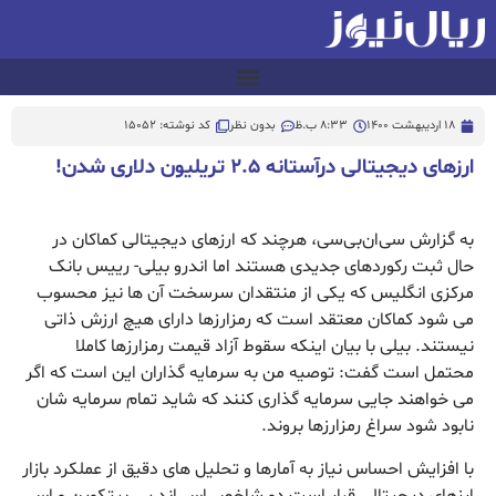
18 اردیبهشت 1400
8:33 ب.ظ
بدون نظر
کد نوشته: 15052
ارزهای دیجیتالی درآستانه ۲.۵ تریلیون دلاری شدن!
به گزارش سی‌ان‌بی‌سی، هرچند که ارزهای دیجیتالی کماکان در
حال ثبت رکوردهای جدیدی هستند اما اندرو بیلی- رییس بانک
مرکزی انگلیس که یکی از منتقدان سرسخت آن ها نیز محسوب
می شود کماکان معتقد است که رمزارزها دارای هیچ ارزش ذاتی
نیستند. بیلی با بیان اینکه سقوط آزاد قیمت رمزارزها کاملا
محتمل است گفت: توصیه من به سرمایه گذاران این است که اگر
می خواهند جایی سرمایه گذاری کنند که شاید تمام سرمایه شان
نابود شود سراغ رمزارزها بروند.
با افزایش احساس نیاز به آمارها و تحلیل های دقیق از عملکرد بازار
ارزهای دیجیتالی قرار است دو شاخص اس اند پی بیتکوین و اس