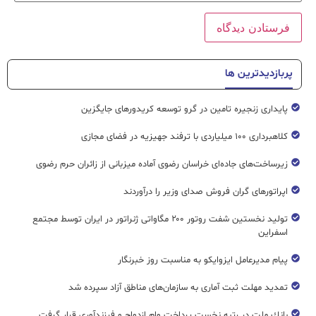
پربازدیدترین ها
پایداری زنجیره تامین در گرو توسعه کریدورهای جایگزین
کلاهبرداری ۱۰۰ میلیاردی با ترفند جهیزیه در فضای مجازی
زیرساخت‌های جاده‌ای خراسان رضوی آماده میزبانی از زائران حرم رضوی
اپراتورهای گران فروش صدای وزیر را درآوردند
تولید نخستین شفت روتور ۲۰۰ مگاواتی ژنراتور در ایران توسط مجتمع
اسفراین
پیام مدیرعامل ایزوایکو به مناسبت روز خبرنگار
تمدید مهلت ثبت آماری به سازمان‌های مناطق آزاد سپرده شد
بانك ملت در رتبه نخست پرداخت وام ازدواج و فرزندآوری قرار گرفت