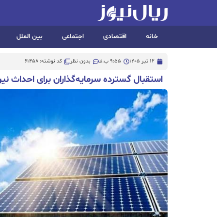
خانه
اقتصادی
اجتماعی
بین الملل
12 تیر 1405
9:55 ب.ظ
بدون نظر
کد نوشته: 61458
استقبال گسترده سرمایه‌گذاران برای احداث نی