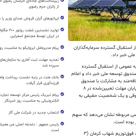
زیرساخت‌های جاده‌ای خراسان رضوی آما
از زائران حرم رضوی
اپراتورهای گران فروش صدای وزیر را د
تولید نخستین شفت
در ایران توسط مجتمع اسفراین
از استقبال گسترده سرمایه‌گذاران
پیام مدیرعامل ایزوایکو به مناسبت روز
لی خبر داد.
تمدید مهلت ثبت آماری به سازمان‌های 
سپرده شد
عیه عمومی از استقبال گسترده
صندوق توسعه ملی خبر داد و اعلام
بانك ملت در رتبه نخست پرداخت وام ا
ان علاقه‌مند به مشارکت با صندوق
فرزندآوری قرار گرفت
توسعه ملی در چهار نیروگاه خورشیدی احداث‌شده، تا پایان مهلت تعیین‌شده در ۸
ست از سوی *۵۶ شخصیت حقوقی و یک شخصیت حقیقی به
پیام تبریک رئیس مرکز توسعه تجارت
الکترونیکی به مناسبت روز خبرنگار
انتصاب جدید در شرکت ملی گاز
صصی مربوطه نشان می‌دهد که سهم
رئیس جمهور : دغدغه اصلی من معیش
است
بر این اساس، در نیروگاه‌های ترک‌آباد یزد (۱۵ مگاوات)، فوق‌توزیع شهاب کرمان (۳