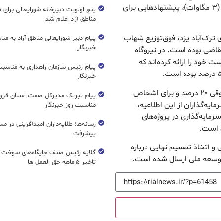
مگاوات) و اسلام‌آباد بردسکن در استان خراسان رضوی (۳ مگاوات)، پیشنهادهایی برای
پنج اولویت دبیرخانه شورایعالی برای 
مناطق آزاد اعلام شد
ترک‌آباد یزد، فوق‌توزیع شهاب
پیام دبیر شورایعالی مناطق آزاد به من
خبرنگار
اسلام‌آباد بردسکن به ترتیب ۲۳، ۳۳ و ۳۵ متقاضی بوده است. در نیروگاه
ات نیز ۸ متقاضی درخواست خود را ارائه کرده‌اند که
پیام رئیس سازمان راهداری به مناسبت
خبرنگار
بر این اساس، حداقل سهم مشارکت برای اشخاص حقوقی ۲۰ درصد و برای اشخاص
پیام تبریک مدیرکل صمت استان قزوی
رمایه‌گذاران از این اطلاعیه،
مناسبت روز خبرنگار
ایه‌گذاری در پروژه‌های
رسانه‌ها؛ طلایه‌داران امیدآفرینی در مس
ی است.
پیشرفت
 و اتخاذ تصمیم نهایی درباره
گلایه رئیس صنف جایگاه‌های سوخت ک
 توسعه ملی ارسال شده است.
تاخیر ۵ ماهه حق العمل ها