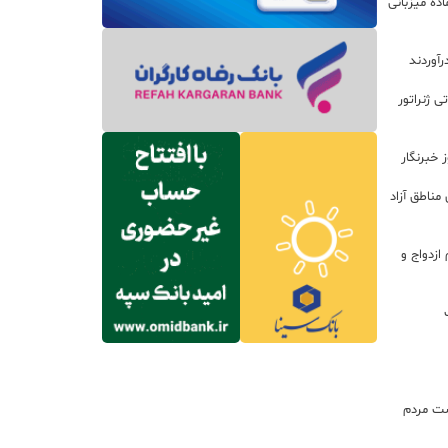
ده میزبانی
رآوردند
 روتور ۲۰۰ مگاواتی ژنراتور
 خبرنگار
مناطق آزاد
زدواج و
ت مردم