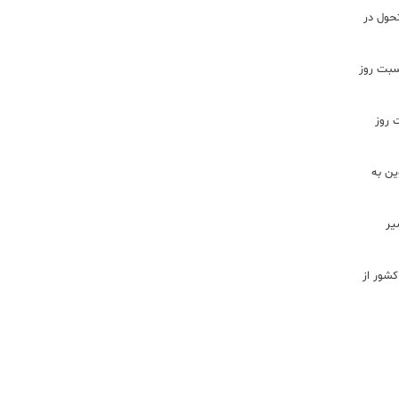
تحول در
اسبت روز
 روز
ن به
یر
شور از