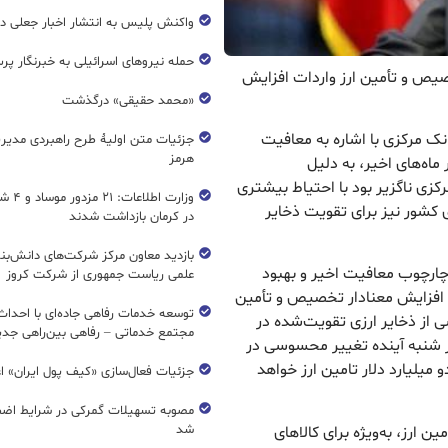
واکنش پلیس به انتشار اخبار جعلی در
حمله نیروهای اسرائیلی به خبرنگار پر
خصیص و تأمین ارز واردات افزایش
«محمد حقیقی» درگذشت
نک مرکزی با اشاره به معافیت
جزئیات متن اولیۀ طرح راهبردی مدیر
هرمز
اه‌های اخیر، به دلیل
رکزی ناگزیر بود با احتیاط بیشتری
وزارت اطل
 کشور نیز برای تقویت ذخایر
در کرمان بازداشت شدند
بازدید معاون مرکز شرکت‌های دانش‌بن
چارچوب معافیت اخیر و بهبود
علمی ریاست جمهوری از شرکت کروز
 افزایش معنادار تخصیص و تأمین
 از ذخایر ارزی تقویت‌شده در
مجتمع خدماتی – رفاهی بین‌راهی جدی
روز شنبه آینده تغییر محسوسی در
میلیارد دلار تامین ارز خواهد
جزئیات فعال‌سازی «کیف پول ایران» ا
مصوبه تسهیلات گمرکی در شرایط اضط
شد
ارز، به‌ویژه برای کالاهای