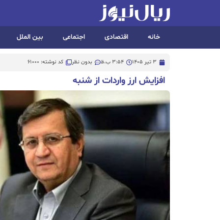
خانه
اقتصادی
اجتماعی
بین الملل
3 تیر 1405
3:54 ب.ظ
بدون نظر
کد نوشته: 61000
افزایش ارز واردات از شنبه