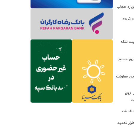
باره حجاب
س‌تی‌وی
یت تنگه
اعات: ۲۱ مزدور موساد و ۴ شرور مسلح
یان معاونت
توسعه خدمات رفاهی جاده‌ای با احداث ۵۹۸
د
علام شد
رار تمدید