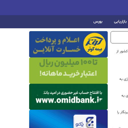
بازاریابی
بورس
شور از
ژی به
ی به
گار را