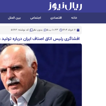
خانه
اقتصادی
اجتماعی
بین الملل
7 خرداد 1404
10:23 ب.ظ
بدون نظر
کد نوشته: 51612
افشاگری رئیس اتاق اصناف ایران درباره تولید