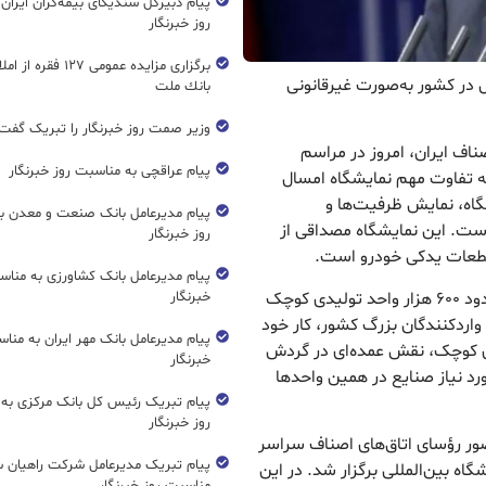
پیام دبیرکل سندیکای بیمه‌گران ایران
روز خبرنگار
برگزاری مزایده عمومی ۱۲۷ فق
 در کشور به‌صورت غیرقانونی
بانك ملت
وزیر صمت روز خبرنگار را تبریک گفت
ناف ایران، امروز در مراسم
پیام عراقچی به مناسبت روز خبرنگار
ه تفاوت مهم نمایشگاه امسال
اه، نمایش ظرفیت‌ها و
پیام مدیرعامل بانک صنعت و معدن ب
ت. این نمایشگاه مصداقی از
روز خبرنگار
قطعات یدکی خودرو است.
پیام مدیرعامل بانک کشاورزی به مناس
وی با بیان این که بیش از سه میلیون واحد صنفی و حدود ۶۰۰ هزار واحد تولیدی کوچک
خبرنگار
واردکنندگان بزرگ کشور، کار خود
پیام مدیرعامل بانک مهر ایران به منا
یدی کوچک، نقش عمده‌ای در گردش
خبرنگار
د نیاز صنایع در همین واحدها
پیام تبریک رئیس کل بانک مرکزی به
روز خبرنگار
ضور رؤسای اتاق‌های اصناف سراسر
پیام تبریک مدیرعامل شرکت راهیان 
یشگاه بین‌المللی برگزار شد. در این