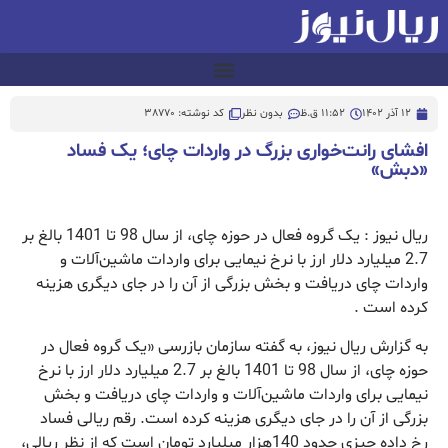
12 آذر 1402
11:52 ق.ظ
بدون نظر
کد نوشته: 38770
افشای رانت‌خواری بزرگ در واردات چای؛ يک فساد
«دبش»
ریال نیوز : يک گروه فعال در حوزه چای، از سال 98 تا 1401 بالغ بر
2.7 ميليارد دلار ارز با نرخ نيمايی برای واردات ماشين‌آلات و
واردات چای دريافت و بخش بزرگی از آن را در جای ديگری هزينه
كرده است .
به گزارش ریال نیوز، به گفته سازمان بازرسی «يک گروه فعال در
حوزه چای، از سال 98 تا 1401 بالغ بر 2.7 ميليارد دلار ارز با نرخ
نيمايی برای واردات ماشين‌آلات و واردات چای دريافت و بخش
بزرگی از آن را در جای ديگری هزينه كرده است. رقم ريالی فساد
رخ داده چيزی حدود 140هزار ميليارد تومان است كه از نظر ريالی،