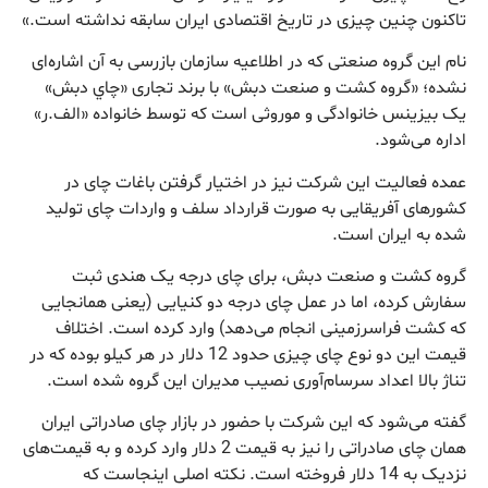
تاكنون چنين چيزی در تاريخ اقتصادی ايران سابقه نداشته است.»
نام اين گروه صنعتی كه در اطلاعيه سازمان بازرسی به آن اشاره‌ای
نشده؛ «گروه كشت و صنعت دبش» با برند تجاری «چاي دبش»
يک بيزينس خانوادگی و موروثی است كه توسط خانواده «الف.ر»
اداره می‌شود.
عمده فعاليت اين شركت نيز در اختيار گرفتن باغات چای در
كشورهای آفريقايی به صورت قرارداد سلف و واردات چای توليد
شده به ايران است.
گروه كشت و صنعت دبش، برای چای درجه يک هندی ثبت
سفارش كرده، اما در عمل چای درجه دو كنيايی (يعنی همانجايی
كه كشت فراسرزمينی انجام می‌دهد) وارد كرده است. اختلاف
قيمت اين دو نوع چای چيزی حدود 12 دلار در هر كيلو بوده كه در
تناژ بالا اعداد سرسام‌آوری نصيب مديران اين گروه شده است.
گفته می‌شود كه اين شركت با حضور در بازار چای صادراتی ايران
همان چای صادراتی را نيز به قيمت 2 دلار وارد كرده و به قيمت‌های
نزديک به 14 دلار فروخته است. نكته اصلی اينجاست كه