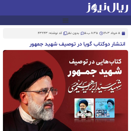
5 خرداد 1403
8:35 ب.ظ
بدون نظر
کد نوشته: 43243
انتشار دوکتاب گویا در توصیف شهید جمهور