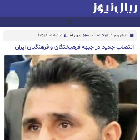
22 شهریور 1403
9:05 ب.ظ
بدون نظر
کد نوشته: 45648
انتصاب جديد در جبهه فرهیختگان و فرهنگیان ایران