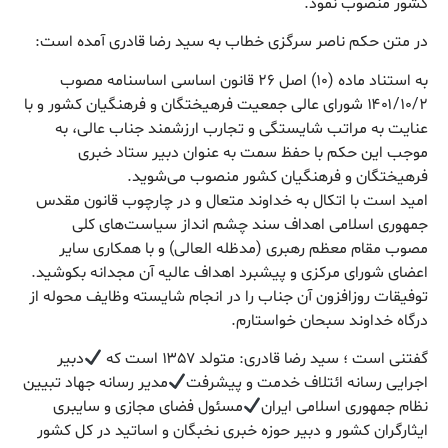
کشور منصوب نمود.
در متن حکم ناصر سرگزی خطاب به سید رضا قادری آمده است:
به استناد ماده (۱۰) اصل ۲۶ قانون اساسی اساسنامه مصوب
۱۴۰۱/۱۰/۲ شورای عالی جمعیت فرهیختگان و فرهنگیان کشور و با
عنایت به مراتب شایستگی و تجارب ارزشمند جناب عالی، به
موجب این حکم با حفظ سمت به عنوان دبیر ستاد خبری
فرهیختگان و فرهنگیان کشور منصوب می‌شوید.
امید است با اتکال به خداوند متعال و در چارچوب قانون مقدس
جمهوری اسلامی اهداف سند چشم انداز سیاست‌های کلی
مصوب مقام معظم رهبری (مدظله العالی) و با همکاری سایر
اعضای شورای مرکزی و پیشبرد اهداف عالیه آن مجدانه بکوشید.
توفیقات روزافزون آن جناب را در انجام شایسته وظایف محوله از
درگاه خداوند سبحان خواستارم.
گفتنی است ؛ سید رضا قادری: متولد ۱۳۵۷ است که
دبیر
اجرایی رسانه ائتلاف خدمت و پیشرفت
مدیر رسانه جهاد تبیین
نظام جمهوری اسلامی ایران
مسئول فضای مجازی و سایبری
ایثارگران کشور و دبیر حوزه خبری نخبگان و اساتید در کل کشور