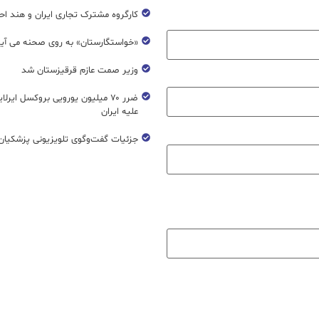
کارگروه مشترک تجاری ایران و هند اح
«خواستگارستان» به روی صحنه می آی
وزیر صمت عازم قرقیزستان شد
ضرر ۷۰ میلیون یورویی بروکسل ایرل
علیه ایران
جزئیات گفت‌وگوی تلویزیونی پزشکیان 