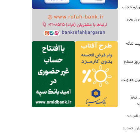
باره حجاب
س‌تی‌وی
یت تنگه
اعات: ۲۱ مزدور موساد و ۴ شرور مسلح
یان معاونت
توسعه خدمات رفاهی جاده‌ای با احداث ۵۹۸
د
علام شد
رار تمدید