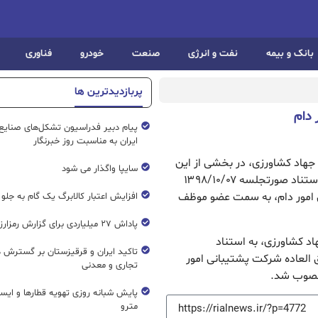
بانک و بیمه
نفت و انرژی
صنعت
خودرو
فناوری
پربازدیدترین ها
دام
پیام دبیر فدراسیون تشکل‌های صنایع
ایران به مناسبت روز خبرنگار
رت جهاد کشاورزی، در بخشی از این
سایپا واگذار می شود
حکم خطاب به حسن عباسی معروفان آمده است: به استناد صورتجلسه ۱۳۹۸/۱۰/۰۷
امور دام، به سمت عضو موظف
افزایش اعتبار کالابرگ یک گام به جلو
پاداش ۲۷ میلیاردی برای گزارش رمزارز غیرمجاز
 کشاورزی، به استناد
تاکید ایران و قرقیزستان بر گسترش ه
العاده
شرکت پشتیبانی امور
تجاری و معدنی
نصوب شد.
پایش شبانه روزی تهویه قطار‌ها و ایست
مترو