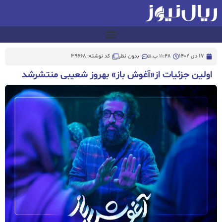
17 دی 1402
11:48 ب.ظ
بدون نظر
کد نوشته: 39668
اولین جزئیات از«آغوش باز» بهروز شعیبی منتشرشد