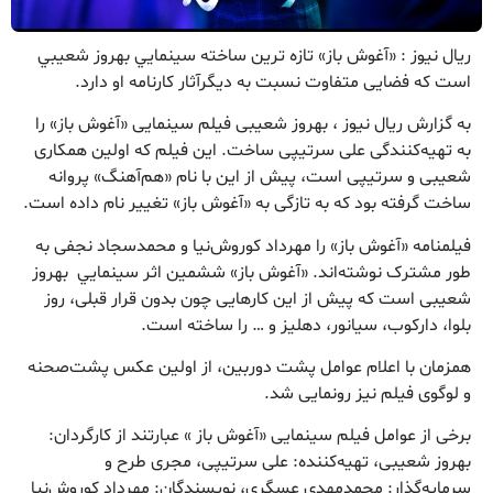
ریال نیوز : «آغوش باز» تازه ترين ساخته سينمايي بهروز شعيبي
است كه فضایی متفاوت نسبت به دیگرآثار کارنامه او دارد.
به گزارش ریال نیوز ، بهروز شعیبی فیلم سينمايی «آغوش باز» را
به تهیه‌کنندگی علی سرتیپی ساخت. این فیلم که اولین همکاری
شعیبی و سرتیپی است، پیش از این با نام «هم‌آهنگ» پروانه
ساخت گرفته بود که به تازگی به «آغوش باز» تغییر نام داده است.
فیلمنامه «آغوش باز» را مهرداد کوروش‌نیا و محمدسجاد نجفی به
طور مشترک نوشته‌اند. «آغوش باز» ششمین اثر سينمايي بهروز
شعیبی است که پیش از این کارهایی چون بدون قرار قبلی، روز
بلوا، دارکوب، سیانور، دهلیز و … را ساخته است.
همزمان با اعلام عوامل پشت دوربین، از اولین عکس پشت‌صحنه
و لوگوی فیلم نیز رونمایی شد.
برخی از عوامل فیلم سینمایی «آغوش باز » عبارتند از کارگردان:
بهروز شعیبی، تهیه‌کننده: علی سرتیپی، مجری طرح و
سرمایه‌گذار: محمدمهدی عسگری، نویسندگان: مهرداد کوروش‌نیا