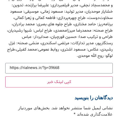
و محمدسجاد نجفی، مدیر فیلمبرداری: علیرضا برازنده، تدوین:
خشایار موحدیان، مدیر تولید: مسعود زمانی، موسیقی: مسعود
سخاوت‌دوست، طراح چهره‌پردازی: فاطمه کمالی و زهرا کمالی،
برنامه‌ریز: حامد مختاری، طراح جلوه های بصری: محمد برادران،
طراح صحنه: محمدرضا میرزامحمدی، طراح لباس: شیوا رشیدیان،
طراحی و ترکیب صدا: حسین قورچیان، صدابردار: عباس
رستگارپور، مدیر تدارکات: مرتضی اسکندری، منشی صحنه: غزل
رشیدی، عکاس: مسعود اشتری، روابط عمومی:محمد کفیلی،طراح
لوگو: روح الله موحدی.
کپی لینک خبر
دیدگاهتان را بنویسید
نشانی ایمیل شما منتشر نخواهد شد.
بخش‌های موردنیاز
علامت‌گذاری شده‌اند
*