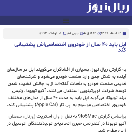
24 اسفند 1399
11:12 ق.ظ
بدون نظر
کد نوشته: 14272
اپل باید ۴۰ سال از خودروی اختصاصی‌اش پشتیبانی
کند
به گزارش ریال نیوز، بسیاری از افشاگران می‌گویند اپل در سال‌های
آینده به ‌شکل جدی وارد صنعت خودرو می‌شود و شرکت‌های
قدیمی صنعت خودرو به‌دفعات گفته‌اند از به‌ چالش ‌کشیده ‌شدن
توسط شرکت کوپرتینویی استقبال می‌کنند. آکیو تویودا، رئیس
برند تویوتا، می‌گوید اپل باید به‌ مدت ۴۰ سال از مدل‌های مختلف
خودروی اختصاصی موسوم به اپل کار (Apple Car) پشتیبانی کند.
براساس گزارش 9to5Mac به ‌نقل از وال استریت ژورنال، سخنان
آکیو تویودا در کنفرانس خبری اتحادیه‌ی تولیدکنندگان اتومبیل در
ژاپن مطرح شد.