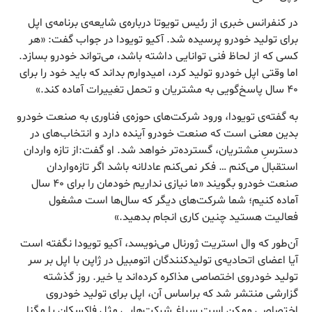
در کنفرانس خبری از رئیس تویوتا درباره‌ی شایعه‌ی برنامه‌ی اپل
برای تولید خودرو پرسیده شد. آکیو تویودا در جواب گفت: «هر
کسی که از لحاظ فنی توانایی داشته باشد، می‌تواند خودرو بسازد.
اما وقتی اپل خودرو تولید کرد، امیدوارم بداند که باید خود را برای
۴۰ سال پاسخ‌گویی به مشتریان و تحمل تغییرات آماده کند.»
به گفته‌ی تویودا، ورود شرکت‌های حوزه‌ی فناوری به صنعت خودرو
بدین معنی است که صنعت خودرو آینده ‌دارد و انتخاب‌های در
دسترسِ مشتریان، گسترده‌تر خواهد شد. او گفت:از تازه ‌واردان
استقبال می‌کنم … فکر نمی‌کنم عادلانه باشد اگر تازه‌واردان
صنعت خودرو بگویند «ما نیازی نداریم خودمان را برای ۴۰ سال
آماده کنیم؛ شما شرکت‌های دیگر که سال‌ها است مشغول
فعالیت هستید چنین کاری انجام بدهید.»
آن‌طور که وال استریت ژورنال می‌نویسد، آکیو تویودا نگفته است
آیا اعضای اتحادیه‌ی تولیدکنندگان اتومبیل در ژاپن با اپل بر سر
تولید خودروی اختصاصی مذاکره کرده‌اند یا خیر. روز گذشته
گزارشی منتشر شد که براساس آن، اپل برای تولید خودروی
اختصاصی ممکن است سراغ شرکت‌هایی مثل فاکسکان یا مگنا