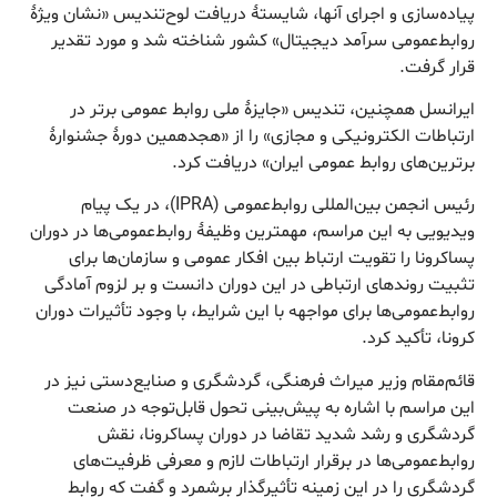
پیاده‌سازی و اجرای آنها، شایستۀ دریافت لوح‌تندیس «نشان ویژۀ
روابط‌عمومی سرآمد دیجیتال» کشور شناخته شد و مورد تقدیر
قرار گرفت.
ایرانسل همچنین، تندیس «جایزۀ ملی روابط عمومی برتر در
ارتباطات الکترونیکی و مجازی» را از «هجدهمین دورۀ جشنوارۀ
برترین‌های روابط عمومی ایران» دریافت کرد.
رئیس انجمن بین‌المللی روابط‌عمومی (IPRA)، در یک پیام
ویدیویی به این مراسم، مهمترین وظیفۀ روابط‌عمومی‌ها در دوران
پساکرونا را تقویت ارتباط بین افکار عمومی و سازمان‌ها برای
تثبیت روندهای ارتباطی در این دوران دانست و بر لزوم آمادگی
روابط‌عمومی‌ها برای مواجهه با این شرایط، با وجود تأثیرات دوران
کرونا، تأکید کرد.
قائم‌مقام وزیر میراث فرهنگی، گردشگری و صنایع‌دستی نیز در
این مراسم با اشاره به پیش‌بینی تحول قابل‌توجه در صنعت
گردشگری و رشد شدید تقاضا در دوران پساکرونا، نقش
روابط‌عمومی‌ها در برقرار ارتباطات لازم و معرفی ظرفیت‌های
گردشگری را در این زمینه تأثیرگذار برشمرد و گفت که روابط