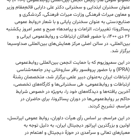
عنوان سخنران ابتدایی و سخنرانی دکتر علی دارابی قائم‌مقام وزیر
و معاون میراث فرهنگی وزارت میراث فرهنگی، گردشگری و
صنایع‌دستی به عنوان سخنران پایانی و با شعار «روابط عمومی
پساکرونا؛ تغییرات، الزامات و پیامدها» صبح و عصر امروز یکشنبه
۲۶ دی ۱۴۰۰، با حضور فعالان ارتباطات و روابط‌عمومی ایرانی و
بین‌المللی، در سالن اصلی مرکز همایش‌های بین‌المللی صداوسیما
برگزار شد.
در این سمپوزیوم که با حمایت انجمن بین‌المللی روابط‌عمومی
(IPRA) و با حضور پروفسور باقر ساروخانی پدر جامعه‌شناسی
ارتباطات ایران به‌عنوان دبیر علمی برگزار شد، متخصصان رشتۀ
ارتباطات و روابط‌عمومی، طی سخنرانی‌ها و کارگاه‌های تخصصی،
آخرین یافته‌ها و دیدگاه‌های خود را، به‌ویژه در خصوص شرایط
حاکم بر روابط‌عمومی‌ها در دوران پساکرونا، برای حاضران در
مراسم، تشریح کردند.
در این مراسم، بر اساس رأی هیأت داوران، روابط عمومی ایرانسل،
اولین و بزرگترین اپراتور دیجیتال ایران، به دلیل توجه به
معیارهای تعالی و سرآمدی در حوزۀ دیجیتال و اهتمام در