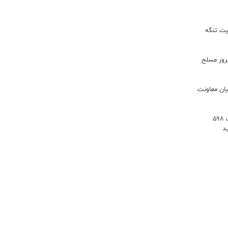
یت تنگه
اعات: ۲۱ مزدور موساد و ۴ شرور مسلح
یان معاونت
توسعه خدمات رفاهی جاده‌ای با احداث ۵۹۸
د