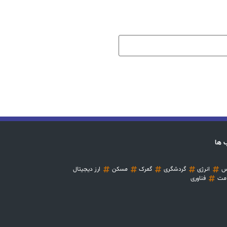
 ها
س
انرژی
گردشگری
گمرک
مسکن
ارز دیجیتال
مت
فناوری