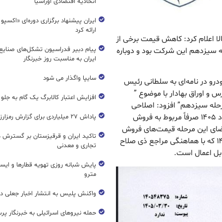
اتحادیه اقتصادی اوراسیا
ایران پیشنهاد برگزاری دوره‌ای «اکسپو
ارائه کرد
کالا اعلام کرد: کاهش قیمت برخی از
پیام دبیر فدراسیون تشکل‌های صنایع
سیزدهم این شرکت بود و دوباره
ایران به مناسبت روز خبرنگار
سایپا واگذار می شود
درو در نامه‌ای به سلطانی رئیس
 و اوراق بهادار با موضوع ”
افزایش اعتبار کالابرگ یک گام به جلو
ه سیزدهم” افزود: اصلاحی
اطلاعات قیمت‌های فروش محصولات در تاریخ ۲۸ خرداد ۱۴۰۵ صرفاً مربوط به فروش
پاداش ۲۷ میلیاردی برای گزارش رمزارز غیرمجاز
ضای این مرحله قیمت‌های فروش
تاکید ایران و قرقیزستان بر گسترش ه
اعلام شده طی اطلاعیه مورخ بیست و هفتم خرداد ۱۴۰۵ که با هماهنگی مراجع ذی صلاح
تجاری و معدنی
بل اعمال است.
پایش شبانه روزی تهویه قطار‌ها و ایست
مترو
واکنش پلیس به انتشار اخبار جعلی در
حمله نیروهای اسرائیلی به خبرنگار پر