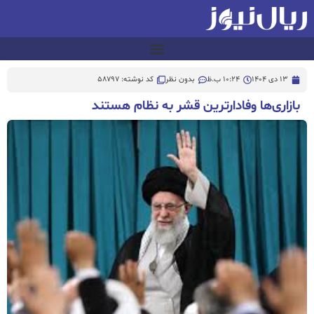
13 دی 1404
10:24 ب.ظ
بدون نظر
کد نوشته: 58797
بازاری‌ها وفادارترین قشر به نظام هستند