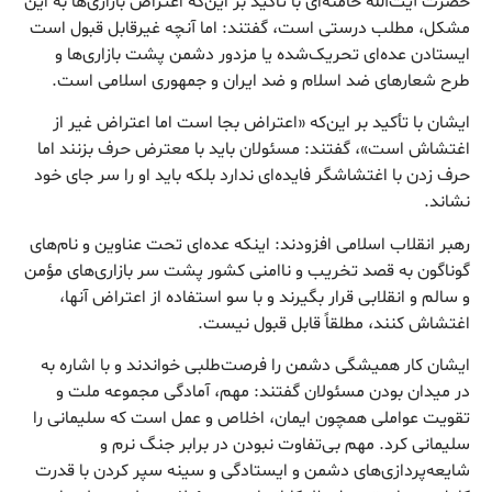
حضرت آیت‌الله خامنه‌ای با تأکید بر این‌که اعتراض بازاری‌ها به این
مشکل، مطلب درستی است، گفتند: اما آنچه غیرقابل قبول است
ایستادن عده‌ای تحریک‌شده یا مزدور دشمن پشت بازاری‌ها و
طرح شعارهای ضد اسلام و ضد ایران و جمهوری اسلامی است.
ایشان با تأکید بر این‌که «اعتراض بجا است اما اعتراض غیر از
اغتشاش است»، گفتند: مسئولان باید با معترض حرف بزنند اما
حرف زدن با اغتشاشگر فایده‌ای ندارد بلکه باید او را سر جای خود
نشاند.
رهبر انقلاب اسلامی افزودند: اینکه عده‌ای تحت عناوین و نام‌های
گوناگون به قصد تخریب و ناامنی کشور پشت سر بازاری‌های مؤمن
و سالم و انقلابی قرار بگیرند و با سو استفاده از اعتراض آنها،
اغتشاش کنند، مطلقاً قابل قبول نیست.
ایشان کار همیشگی دشمن را فرصت‌طلبی خواندند و با اشاره به
در میدان بودن مسئولان گفتند: مهم، آمادگی مجموعه ملت و
تقویت عواملی همچون ایمان، اخلاص و عمل است که سلیمانی را
سلیمانی کرد. مهم بی‌تفاوت نبودن در برابر جنگ نرم و
شایعه‌پردازی‌های دشمن و ایستادگی و سینه سپر کردن با قدرت