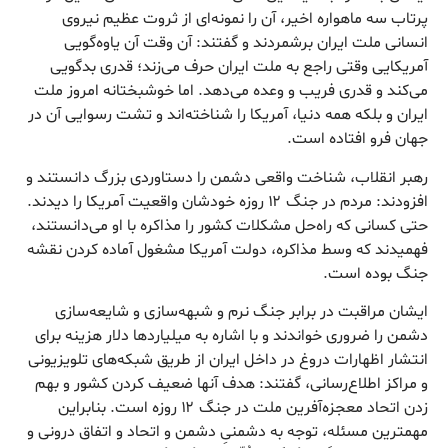
پرتاب سه ماهواره اخیر، آن را نمونه‌ای از ثروت عظیم نیروی
انسانی ملت ایران برشمردند و گفتند: آن وقت آن یاوه‌گویی
آمریکایی وقتی راجع به ملت ایران حرف می‌زند؛ قدری بدگویی
می‌کند و قدری فریب و وعده می‌دهد. اما خوشبختانه امروز ملت
ایران و بلکه همه دنیا، آمریکا را شناخته‌اند و تشت رسوایی آن در
جهان فرو افتاده است.
رهبر انقلاب، شناخت واقعی دشمن را دستاوردی بزرگ دانستند و
افزودند: مردم در جنگ ۱۲ روزه خودشان واقعیت آمریکا را دیدند.
حتی کسانی که راه‌حل مشکلات کشور را مذاکره با او می‌دانستند،
فهمیدند که وسط مذاکره، دولت آمریکا مشغول آماده کردن نقشه
جنگ بوده است.
ایشان مراقبت در برابر جنگ نرم و شبهه‌سازی و شایعه‌سازی
دشمن را ضروری خواندند و با اشاره به میلیاردها دلار هزینه برای
انتشار اظهارات دروغ در داخل ایران از طریق شبکه‌های تلویزیونی
و مراکز اطلاع‌رسانی، گفتند: هدف آنها ضعیف کردن کشور و بهم
زدن اتحاد معجزه‌آفرین ملت در جنگ ۱۲ روزه است. بنابراین
مهمترین مسئله، توجه به دشمنیِ دشمن و اتحاد و اتفاق درونی و