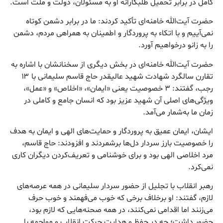
کامل در برابر تحمیل طلبکارانه او به مسئولان، دولت و ملت است.
حضرت آیت‌الله خامنه‌ای تأکید کردند: ما در برابر دشمن کوتاه
نمی‌آییم و با اتکاء به پروردگار و اطمینان به همراهی مردم، دشمن
را به زانو درخواهیم آورد.
حضرت آیت‌الله خامنه‌ای در بخش دیگری از سخنانشان با اشاره به
تقارن سالگرد شهادت شهید عالیقدر حاج قاسم سلیمانی با ۱۳
رجب، گفتند: ۳ خصوصیت یعنی «ایمان»، «اخلاص» و «عمل»،
ویژگی‌های اصلی آن شهید عزیز بود که انسان جامع و کاملی در
زمان ما به‌شمار می‌آمد.
ایشان، ایمان عمیق به پروردگار و حمایت‌های الهی و ایمان به هدف
را خصوصیت بارز سردار دل‌ها برشمردند و افزودند: حاج قاسم،
مرد اخلاصی الهی بود و برای خوشنامی و تعریف‌کردن دیگران کاری
نمی‌کرد.
رهبر انقلاب با تجلیل از حضور سردار سلیمانی در همه عرصه‌های
لازم، گفتند: او برخلاف برخی که خوب می‌فهمند و خوب حرف
می‌زنند اما اقدامی نمی‌کنند، در همه صحنه‌هایی که لازم بود،
حضور داشت؛ چه در حفظ و هدایت حرکت انقلاب و مواجهه با