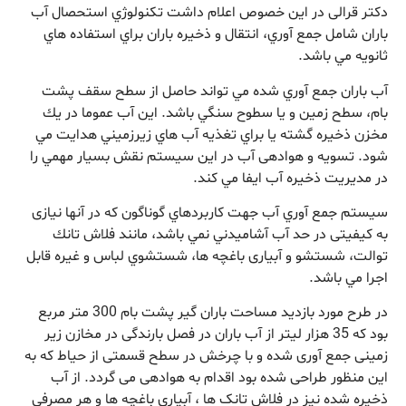
دکتر قرالی در این خصوص اعلام داشت تكنولوژي استحصال آب
باران شامل جمع آوري، انتقال و ذخيره باران براي استفاده هاي
ثانویه مي باشد.
آب باران جمع آوري شده مي تواند حاصل از سطح سقف پشت
بام، سطح زمين و يا سطوح سنگي باشد. اين آب عموما در يك
مخزن ذخيره گشته يا براي تغذيه آب هاي زيرزميني هدايت مي
شود. تسویه و هوادهی آب در اين سيستم نقش بسيار مهمي را
در مديريت ذخیره آب ايفا مي كند.
سيستم جمع آوري آب جهت كاربردهاي گوناگون كه در آنها نيازی
به كيفيتی در حد آب آشاميدني نمي باشد، مانند فلاش تانك
توالت، شستشو و آبياری باغچه ها، شستشوي لباس و غيره قابل
اجرا مي باشد.
در طرح مورد بازدید مساحت باران گیر پشت بام 300 متر مربع
بود که 35 هزار لیتر از آب باران در فصل بارندگی در مخازن زیر
زمینی جمع آوری شده و با چرخش در سطح قسمتی از حیاط که به
این منظور طراحی شده بود اقدام به هوادهی می گردد. از آب
ذخیره شده نیز در فلاش تانک ها ، آبیاری باغچه ها و هر مصرفی