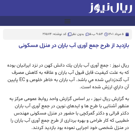
5 مرداد 1401
9:54 ب.ظ
بدون نظر
کد نوشته: 26574
بازدید از طرح جمع آوری آب باران در منزل مسکونی
ریال نیوز : جمع آوری آب باران يك دانش کهن در نزد ایرانیان بوده
كه به علت كيفيت قابل قبول آب باران و علاقه به كاهش مصرف
آب گندزدايي شده مي باشد. آب باران به خاطر خلوص و EC پایین
آن داراي ارزش شده است.
به گزارش ریال نیوز ، بر اساس گزارش واحد روابط عمومی مرکز به
منظور آشنایی با طرح ها و ایدهای نوین در جمع آوری آب باران
دکتر قرالی و دکتر گمرکچی با حضور در منزل مسکونی مهندس
خطیبی که کار طراحی و بهره برداری از طرح جمع آوری آب باران را
در منزل شخصی خود اجرایی نموده بود بازدید کردند.