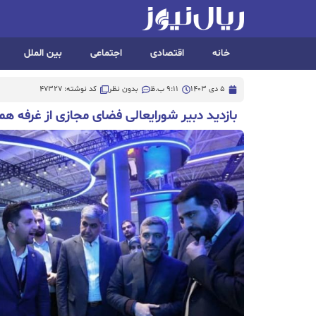
خانه
اقتصادی
اجتماعی
بین الملل
5 دی 1403
9:11 ب.ظ
بدون نظر
کد نوشته: 47327
بازدید دبیر شورایعالی فضای مجازی از غرفه همراه ا