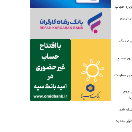
باره حجاب
س‌تی‌وی
یت تنگه
اعات: ۲۱ مزدور موساد و ۴ شرور مسلح
یان معاونت
توسعه خدمات رفاهی جاده‌ای با احداث ۵۹۸
د
علام شد
رار تمدید