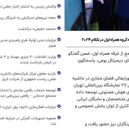
واکنش پلیس به انتشار اخبار جعلی در
حمله نیروهای اسرائیلی به خبرنگار پر
«محمد حقیقی» درگذشت
جزئیات متن اولیۀ طرح راهبردی مدیر
هرمز
مع از غرفه همراه اول، ضمن گفتگو
وزارت اطل
ای دیجیتال بومی، پاسخگوی
در کرمان بازداشت شدند
بازدید معاون مرکز شرکت‌های دانش‌بن
ورایعالی فضای مجازی در حاشیه
علمی ریاست جمهوری از شرکت کروز
سومین روز از برگزاری نمایشگاه تلکام با حضور در سالن ۲۷ نمایشگاه بین‌المللی تهران
های هوش مصنوعی توسعه داده
مجتمع خدماتی – رفاهی بین‌راهی جدی
ی متخصصان و نخبگان ایرانی
داکثری از توان بخش خصوصی و
جزئیات فعال‌سازی «کیف پول ایران» ا
مصوبه تسهیلات گمرکی در شرایط اضط
رنگاران نیز حضور یافت و
شد