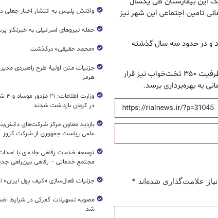
نیک این بیمارستان طی یکسال
واکنش پلیس به انتشار اخبار جعلی در
انی تامین اجتماعی این شهر نیز
حمله نیروهای اسرائیلی به خبرنگار پر
ینیک از سال ۹۷ آغاز شده بود و در حدود سه سال گذشته
«محمد حقیقی» درگذشت
جزئیات متن اولیۀ طرح راهبردی مدیر
احداث بیمارستان حضرت ابوالفضل (ع) نسیم‌شهر با ظرفیت ۳۵۰ تخت‌خواب نیز قرار
هرمز
وزارت اطل
در کرمان بازداشت شدند
بازدید معاون مرکز شرکت‌های دانش‌بن
علمی ریاست جمهوری از شرکت کروز
مجتمع خدماتی – رفاهی بین‌راهی جدی
از علامت‌گذاری شده‌اند
*
جزئیات فعال‌سازی «کیف پول ایران» ا
مصوبه تسهیلات گمرکی در شرایط اضط
شد