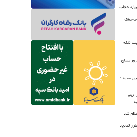
باره حجاب
س‌تی‌وی
یت تنگه
اعات: ۲۱ مزدور موساد و ۴ شرور مسلح
یان معاونت
توسعه خدمات رفاهی جاده‌ای با احداث ۵۹۸
د
علام شد
رار تمدید