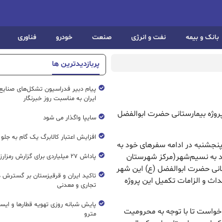
بانک و بیمه
نفت و انرژی
صنعت
خودرو
فناوری
پربازدیدترین ها
پیام دبیر فدراسیون تشکل‌های صنایع
ایران به مناسبت روز خبرنگار
پروژه بیمارستانی حضرت ابوالفضل
سایپا واگذار می شود
افزایش اعتبار کالابرگ یک گام به جلو
پنجشنبه در ادامه سفرهای خود به
د به نسیم‌شهر(مرکز شهرستان
پاداش ۲۷ میلیاردی برای گزارش رمزارز غیرمجاز
تانی حضرت ابوالفضل (ع) این شهر
تاکید ایران و قرقیزستان بر گسترش ه
داث و الزامات تکمیل این پروژه
تجاری و معدنی
پایش شبانه روزی تهویه قطار‌ها و ایست
 خواست تا با توجه به محرومیت
مترو