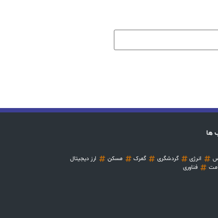
 ها
س
انرژی
گردشگری
گمرک
مسکن
ارز دیجیتال
مت
فناوری