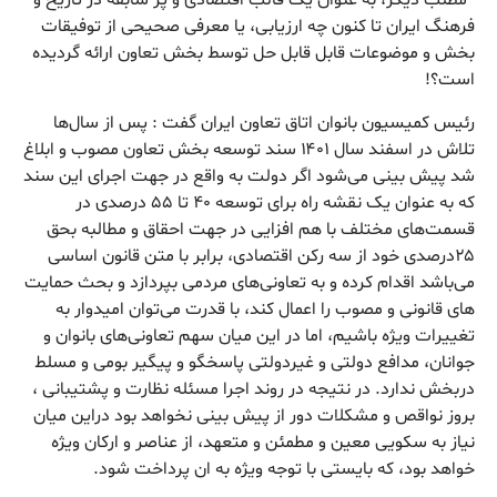
*مطلب دیگر، به عنوان یک قالب اقتصادی و پر سابقه در تاریخ و
فرهنگ ایران تا کنون چه ارزیابی، یا معرفی صحیحی از توفیقات
بخش و موضوعات قابل قابل حل توسط بخش تعاون ارائه گردیده
است؟!
رئیس کمیسیون بانوان اتاق تعاون ایران گفت : پس از سال‌ها
تلاش در اسفند سال ۱۴٠۱ سند توسعه بخش تعاون مصوب و ابلاغ
شد پیش بینی می‌شود اگر دولت به واقع در جهت اجرای این سند
که به عنوان یک نقشه راه برای توسعه ۴٠ تا ۵۵ درصدی در
قسمت‌های مختلف با هم افزایی در جهت احقاق و مطالبه بحق
۲۵درصدی خود از سه رکن اقتصادی، برابر با متن قانون اساسی
می‌باشد اقدام کرده و به تعاونی‌های مردمی بپردازد و بحث حمایت
های قانونی و مصوب را اعمال کند، با قدرت می‌توان امیدوار به
تغییرات ویژه باشیم، اما در این میان سهم تعاونی‌های بانوان و
جوانان، مدافع دولتی و غیردولتی پاسخگو و پیگیر بومی و مسلط
دربخش ندارد. در نتیجه در روند اجرا مسئله نظارت و پشتیبانی ،
بروز نواقص و مشکلات دور از پیش بینی نخواهد بود دراین میان
نیاز به سکویی معین و مطمئن و متعهد، از عناصر و ارکان ویژه
خواهد بود، که بایستی با توجه ویژه به ان پرداخت شود.