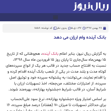
28 بهمن 1397
0:47 ق.ظ
بدون نظر
کد نوشته: 1558
بانک آینده وام ارزان می دهد
به گزارش ریال نیوز، بنابر اعلام
بانک آینده
، هم‌وطنانی که از تاریخ
۱۵ بهمن‌ماه سال‌جاری تا پایان روز ۱۵ فروردین ماه سال ۱۳۹۸،
نسبت به افتتاح حساب جدید در قالب هر یک از انواع سپرده‌های
کوتاه مدت و بلند مدت در یکی از شعب بانک آینده اقدام کرده و
یا اقدام نمایند، می‌توانند؛ به پشتوانه سپرده خود و توثیق اصل
سپرده، از امتیازات مختلف، من‌جمله، اخذ تسهیلات ارزان با
شرایط آسان، در قالب شرایط «جشنواره بهارانه»، بهره‌مند شوند.
بر اساس امتیاز ویژه «جشنواره بهارانه»، نرخ سود علی‌الحساب
برای حداکثر تسهیلات تا میزان ۷۰ (هفتاد) درصد مبلغ سپرده، ۱۶
(شانزده) درصد، برای حداکثر تسهیلات تا میزان ۵۰ (پنجاه) درصد