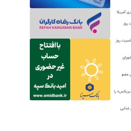
ی آمریکا
 روز
اسبت روز
ورای
ی عضو
 بریکس» را
 غذایی