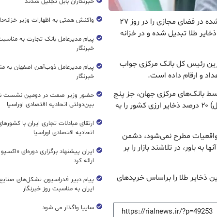
خبرنگاران بابل تجلیل شدند
واکنش همتی به اظهارات وزیر خزانه‌دار
ریال نیوز : رئیس کل بانک مرکزی جواب شایعه مطرح شده در فضای مجازی را در روز ۲۷
۲ درصد ذخایر ارزی به ذخایر طلا تبدیل شده و در خزانه
پیام مدیرعامل بانک تجارت به مناسبت
خبرنگار
رزین رئیس کل بانک مرکزی جواب
پیام مدیرعامل ذوب‌آهن اصفهان به من
خبرنگار
وسط بانک‌های مرکزی جهان، جز پنج
حضور وزیر صمت در دومین نشست ش
کشور اول در خرید طلاست و هم‌اکنون (تا آذر ماه امسال) ۲۰ درصد ذخایر ارزی کشور را به
بین‌دولتی اتحادیه اقتصادی اوراسیا
ارتقای مبادلات تجاری ایران با کشورها
اتحادیه اقتصادی اوراسیا
ی واقعیات مطرح نمی‌شود، دشمن
 به باور، در تلاشند بازار را بر
ایران پیشنهاد برگزاری دوره‌ای «اکسپو
ارائه کرد
ین ذخایر طلا را براساس خریدهای
پیام دبیر فدراسیون تشکل‌های صنایع
ایران به مناسبت روز خبرنگار
سایپا واگذار می شود