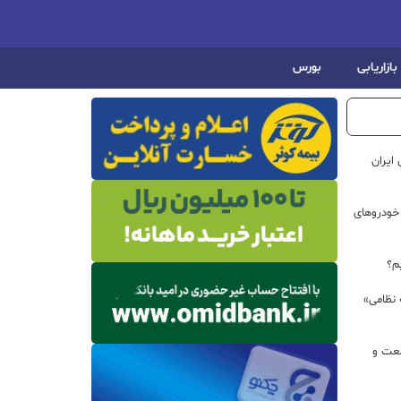
بازاریابی
بورس
ایران
خودروهای
م؟
 نظامی»
نعت و