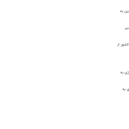
ن به
یر
شور از
ژی به
ی به