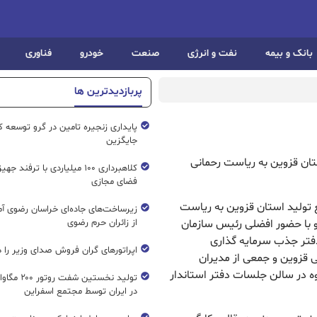
بانک و بیمه
نفت و انرژی
صنعت
خودرو
فناوری
پربازدیدترین ها
پایداری زنجیره تامین در گرو توسعه ک
جایگزین
ستان قزوین به ریاست رحمانی
کلاهبرداری ۱۰۰ میلیاردی با ترفند ج
فضای مجازی
ع تولید استان قزوین به ریاست
زیرساخت‌های جاده‌ای خراسان رضوی آما
و با حضور افضلی رئیس سازمان
از زائران حرم رضوی
دفتر جذب سرمایه گذاری
اپراتورهای گران فروش صدای وزیر را د
قزوین و جمعی از مدیران
وه در سالن جلسات دفتر استاندار
تولید نخستین شفت
در ایران توسط مجتمع اسفراین