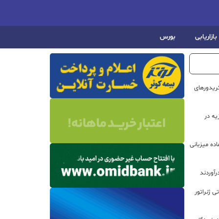
بازاریابی
بورس
ریدورهای
هیزیه در
ده میزبانی
رآوردند
 روتور ۲۰۰ مگاواتی ژنراتور