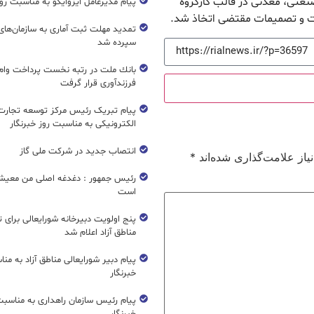
کلات ۷ واحد تولیدی، صنعتی، معدنی در قالب کارگروه
پیام مدیرعامل ایزوایکو به مناسبت روز
فت و تصمیمات مقتضی اتخاذ شد.
تمدید مهلت ثبت آماری به سازمان‌های 
سپرده شد
بانك ملت در رتبه نخست پرداخت وام ا
فرزندآوری قرار گرفت
پیام تبریک رئیس مرکز توسعه تجارت
الکترونیکی به مناسبت روز خبرنگار
انتصاب جدید در شرکت ملی گاز
از علامت‌گذاری شده‌اند
*
رئیس جمهور : دغدغه اصلی من معیش
است
پنج اولویت دبیرخانه شورایعالی برای 
مناطق آزاد اعلام شد
پیام دبیر شورایعالی مناطق آزاد به من
خبرنگار
پیام رئیس سازمان راهداری به مناسبت