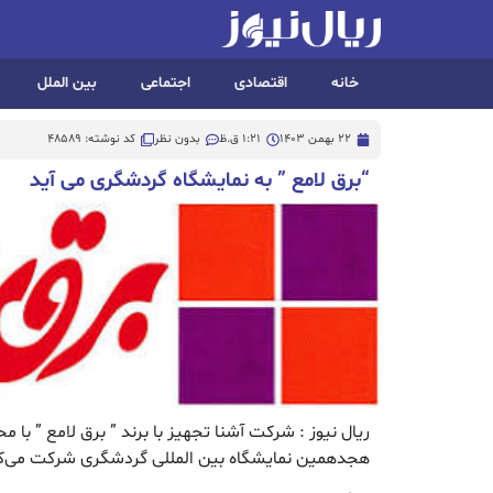
خانه
اقتصادی
اجتماعی
بین الملل
22 بهمن 1403
1:21 ق.ظ
بدون نظر
کد نوشته: 48589
“برق لامع ” به نمایشگاه گردشگری می آید
هجدهمین نمایشگاه بین المللی گردشگری شرکت می‌ک