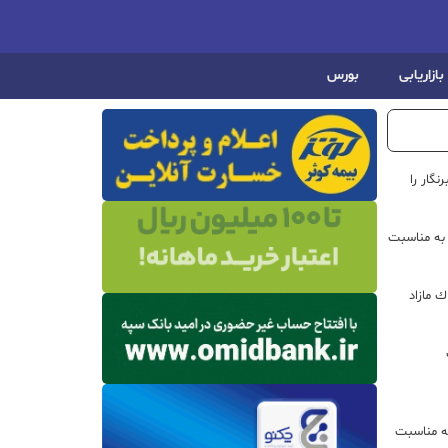
بازاریابی
بورس
گار را
 به مناسبت
ره از املاك مازاد
ه مناسبت