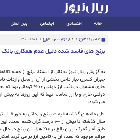
خانه
اقتصادی
اجتماعی
بین الملل
7 آبان 1399
8:18 ق.ظ
بدون نظر
کد نوشته: 10261
برنج های فاسد شده دلیل عدم همکاری بانک 
به گزارش ریال نیوز به نقل از ایسنا، برنج از جمله کال
جبران کسری نیاز داخل بخشی از آن از محل واردات تا
جاری مشمول دریافت ارز دولتی 
می شود.
طی ماه های گذشته قیمت برنج وارداتی به طور قابل ت
سال گذشته تا بیش از ۱۰۰ درصد گران شده
طبق آمار گمرک ایران بالغ بر ۲۰۰ هز
موانع موجود که عمده آن به تامین ارز بر می گردد امک