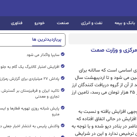
بانک و بیمه
نفت و انرژی
صنعت
خودرو
فناوری
پربازدیدترین ها
مرکزی و وزارت صمت
سایپا واگذار می شود
افزایش اعتبار کالابرگ یک گام به جلو
اهای اساسی است که سالانه برای
مین می شود و تا اردیبهشت سال
پاداش ۲۷ میلیاردی برای گزارش رمزارز غیرمجاز
۴۲۰۰ تومانی بود که بعد از آن از گروه دریافت کنندگان ارز
تاکید ایران و قرقیزستان بر گسترش ه
دولتی خارج و با ارز سامانه نیما که این روزها به بیش از ۲۵ هزار تومان می رسد، تامین ارز
تجاری و معدنی
پایش شبانه روزی تهویه قطار‌ها و ایست
وجهی افزایش یافته و نسبت به
مترو
 است. این افزایش در حالی اتفاق افتاده که
ار تن برنج در حال حاضر در بنادر دپو شده و با توجه به
واکنش پلیس به انتشار اخبار جعلی در
ان ترخیص ندارد و این در شرایطی