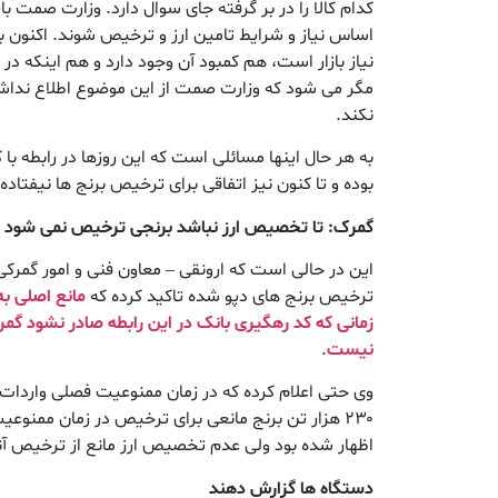
کدام کالا را در بر گرفته جای سوال دارد. وزارت صمت بای
اساس نیاز و شرایط تامین ارز و ترخیص شوند. اکنون ب
نیاز بازار است، هم کمبود آن وجود دارد و هم اینکه د
مگر می شود که وزارت صمت از این موضوع اطلاع نداشته
نکند.
به هر حال اینها مسائلی است که این روزها در رابطه با ک
بوده و تا کنون نیز اتفاقی برای ترخیص برنج ها نیفتاد
گمرک: تا تخصیص ارز نباشد برنجی ترخیص نمی شود
این در حالی است که ارونقی – معاون فنی و امور گمرکی گ
ترخیص برنج های دپو شده تاکید کرده که
مانع اصلی به
زمانی که کد رهگیری بانک در این رابطه صادر نشود گم
نیست
.
وی حتی اعلام کرده که در زمان ممنوعیت فصلی واردات ب
۲۳۰ هزار تن برنج مانعی برای ترخیص در زمان ممنوعی
اظهار شده بود ولی عدم تخصیص ارز مانع از ترخیص آ
دستگاه ها گزارش دهند