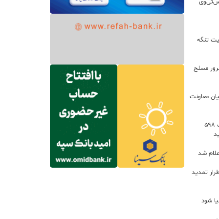
س‌تی‌وی
یت تنگه
اعات: ۲۱ مزدور موساد و ۴ شرور مسلح
یان معاونت
توسعه خدمات رفاهی جاده‌ای با احداث ۵۹۸
د
علام شد
رار تمدید
یا شود