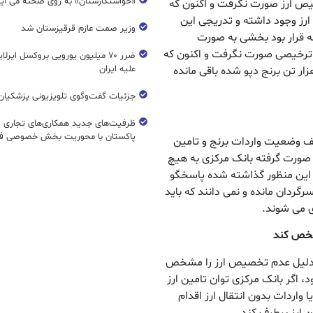
«خواستگارستان» به روی صحنه می آی
تخصیص ارز صورت نگرفت و اکنون که
رز وجود داشته و تدریجی این
وزیر صمت عازم قرقیزستان شد
ه قرار بود بخشی به صورت
ترخیصی صورت نگرفت و اکنون که
ضرر ۷۰ میلیون یورویی بروکسل ایرل
علیه ایران
سفارش مجددا باز شده همچنان همان بالای ۲۰۰ هزار تن برنج دپو شده باقی مانده
جزئیات گفت‌وگوی تلویزیونی پزشکیان 
ظرفیت‌های جدید همکاری‌های تجاری ای
پاکستان با محوریت بخش خصوصی فع
لیف وضعیت واردات برنج و تامین
ی صورت گرفته بانک مرکزی به هیچ
این منظور گذاشته شده پاسخگو
رگردان مانده و نمی دانند که باید
ری می شوند.
مشخص کند
ی دلیل عدم تخصیص ارز را مشخص
، اگر بانک مرکزی توان تامین ارز
یا واردات بدون انتقال ارز اقدام
ین ارز برطرف کند.