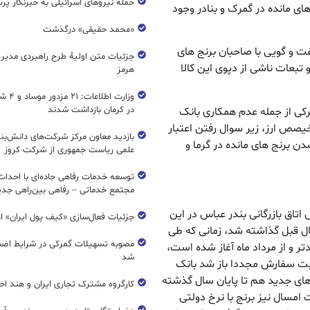
حمله نیروهای اسرائیلی به خبرنگار پر
ای مانده در گمرک و بنادر وجود
«محمد حقیقی» درگذشت
 و گویی با صاحبان برنج های
جزئیات متن اولیۀ طرح راهبردی مدیر
بعات ناشی از دپوی این کالا
هرمز
وزارت اطل
در کرمان بازداشت شدند
رکی از جمله عدم همکاری بانک
صص ارز، زیر سوال رفتن اعتبار
بازدید معاون مرکز شرکت‌های دانش‌بن
دن برنج های مانده در گرما و
علمی ریاست جمهوری از شرکت کروز
مجتمع خدماتی – رفاهی بین‌راهی جدی
اتاق بازرگانی بندر عباس در این
جزئیات فعال‌سازی «کیف پول ایران» ا
ال قبل گذاشته شد، زمانی که طی
مصوبه تسهیلات گمرکی در شرایط اضط
ر و از مرداد ماه آغاز شده است،
شد
 ثبت سفارش مجددا باز شد بانک
 های جدید هم تا پایان سال گذشته
کارگروه مشترک تجاری ایران و هند اح
مسال نیز برنج با نرخ دولتی