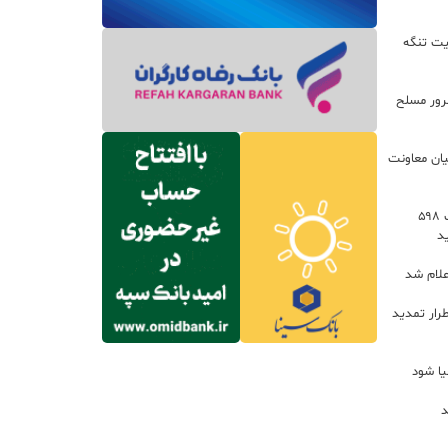
یت تنگه
اعات: ۲۱ مزدور موساد و ۴ شرور مسلح
یان معاونت
توسعه خدمات رفاهی جاده‌ای با احداث ۵۹۸
د
علام شد
رار تمدید
یا شود
د