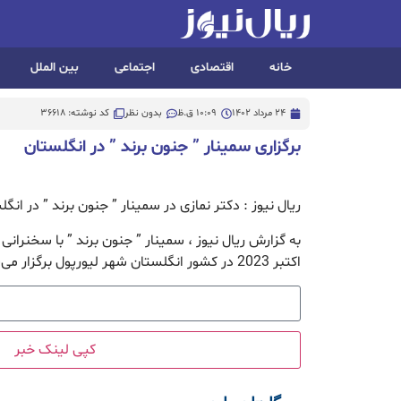
خانه
اقتصادی
اجتماعی
بین الملل
24 مرداد 1402
10:09 ق.ظ
بدون نظر
کد نوشته: 36618
برگزاری سمینار ” جنون برند ” در انگلستان
ریال نیوز : دکتر نمازی در سمینار ” جنون برند ” در ان
اکتبر 2023 در کشور انگلستان شهر لیورپول برگزار می‌شود.
کپی لینک خبر