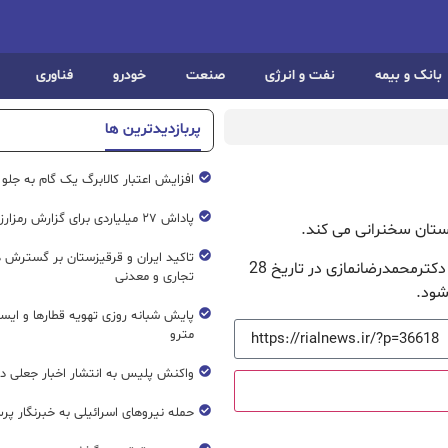
بانک و بیمه
نفت و انرژی
صنعت
خودرو
فناوری
پربازدیدترین ها
افزایش اعتبار کالابرگ یک گام به جلو
پاداش ۲۷ میلیاردی برای گزارش رمزارز غیرمجاز
گلستان سخنرانی می کند.
تاکید ایران و قرقیزستان بر گسترش ه
به گزارش ریال نیوز ، سمینار ” جنون برند ” با سخنرانی دکترمحمدرضانمازی در تاریخ 28
تجاری و معدنی
پایش شبانه روزی تهویه قطار‌ها و ایست
مترو
واکنش پلیس به انتشار اخبار جعلی در
حمله نیروهای اسرائیلی به خبرنگار پر