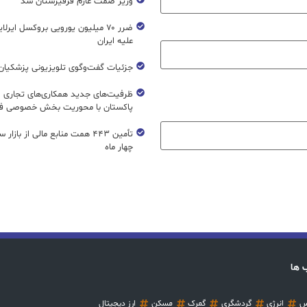
وزیر صمت عازم قرقیزستان شد
ضرر ۷۰ میلیون یورویی بروکسل ایرل
علیه ایران
جزئیات گفت‌وگوی تلویزیونی پزشکیان 
ظرفیت‌های جدید همکاری‌های تجاری ای
پاکستان با محوریت بخش خصوصی فع
تأمین ۴۴۳ همت منابع مالی از بازار
چهار ماه
 ها
س
انرژی
گردشگری
گمرک
مسکن
ارز دیجیتال