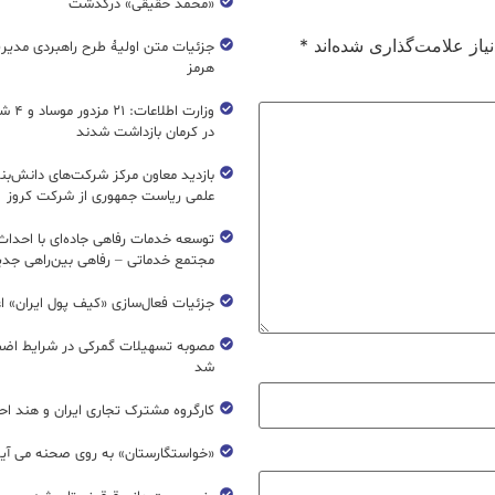
«محمد حقیقی» درگذشت
از علامت‌گذاری شده‌اند
*
جزئیات متن اولیۀ طرح راهبردی مدیر
هرمز
وزارت اطل
در کرمان بازداشت شدند
بازدید معاون مرکز شرکت‌های دانش‌بن
علمی ریاست جمهوری از شرکت کروز
مجتمع خدماتی – رفاهی بین‌راهی جدی
جزئیات فعال‌سازی «کیف پول ایران» ا
مصوبه تسهیلات گمرکی در شرایط اضط
شد
کارگروه مشترک تجاری ایران و هند اح
«خواستگارستان» به روی صحنه می آی