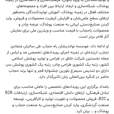
پوشاک، شبکه‌سازی و ایجاد ارتباط بین افراد و مجموعه­‌های
مختلف فعال در زمینه پوشاک، آموزش تولیدکنندگان به‌منظور
ارتقای سطح علمی­‌شان و افزایش کیفیت محصولات و فروش، وارد
کردن صنایع‌دستی ایرانی به صنعت پوشاک، عرضه چادر و
محصولات باحجاب با قیمت مناسب و ویترین ملی برای نمایش
آثار فاخر برتر است.
او ادامه داد: موسسه نواندیشان راه حجاب طی سالیان متمادی
تجارب ارزنده‌ای در زمینه اجرای رویدادهای تخصصی مد و لباس از
جمله نخستین شرکت خلاق در طراحی و تولید پوشش اسلامی
کشور، رتبه یک کشوری طراحی چادر، رتبه یک کشوری پوشش سر،
دارای دو تندیس سیمرغ بلورین جشنواره فجر و تنها برند حجاب
حاضر در کنگره بین‌المللی زنان تاثیرگذار دارد.
بامداد برگزاری این رویدادهای تخصصی را عاملی مناسب برای
تبادل فرهنگی، ارتقای دانش اقتصادی، شبکه‌سازی، ارتباطات B2B
و B2C، فروش محصولات و تقویت تولید و کارآفرینی، توسعه
صنعت گردشگری، وارد کردن صنایع‌دستی به صنعت حجاب و
پوشاک و … بیان کرد.