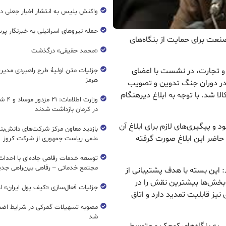
واکنش پلیس به انتشار اخبار جعلی در
حمله نیروهای اسرائیلی به خبرنگار پر
نعت برای حمایت از بنگاه‌های
«محمد حقیقی» درگذشت
 و تجارت، در نشست با اعضای
جزئیات متن اولیۀ طرح راهبردی مدیر
هرمز
ه در دوران جنگ تدوین و تصویب
رخیص یک میلیون و ۳۰۰ هزار تن کالا شد. با توجه به ابلاغ دیرهنگام
وزارت اطل
در کرمان بازداشت شدند
د و پیگیری‌های لازم برای ابلاغ آن
بازدید معاون مرکز شرکت‌های دانش‌بن
 حاضر این ابلاغ صورت گرفته
علمی ریاست جمهوری از شرکت کروز
مجتمع خدماتی – رفاهی بین‌راهی جدی
 این بسته با هدف پشتیبانی از
بخش‌ها بیشترین نقش را در
جزئیات فعال‌سازی «کیف پول ایران» ا
نیز قابلیت تمدید دارد و اتاق
مصوبه تسهیلات گمرکی در شرایط اضط
شد