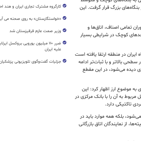
صد از تسهیلات مالی به بنگاه‌های کوچک و متوسط
کارگروه مشترک تجاری ایران و هند اح
 تنها ۳۰ درصد در اختیار بنگاه‌های بزرگ قرار گرفت. این
«خواستگارستان» به روی صحنه می آی
ان تمامی اصناف، اتاق‌ها و
وزیر صمت عازم قرقیزستان شد
حدهای کوچک در شرایطی بسیار
ضرر ۷۰ میلیون یورویی بروکسل ایرل
علیه ایران
ایران در منطقه ارتقا یافته است
سطحی بالاتر و با ثبات‌تر ادامه
جزئیات گفت‌وگوی تلویزیونی پزشکیان 
دی دیده می‌شود، در این مقطع
به موضوع ارز اظهار کرد: این
مربوط به آن را با بانک مرکزی در
ردی تاکتیکی دارد.
‌شود، بلکه همه موارد باید در
‌ها، از نمایندگان اتاق بازرگانی