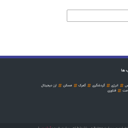
 ها
س
انرژی
گردشگری
گمرک
مسکن
ارز دیجیتال
مت
فناوری