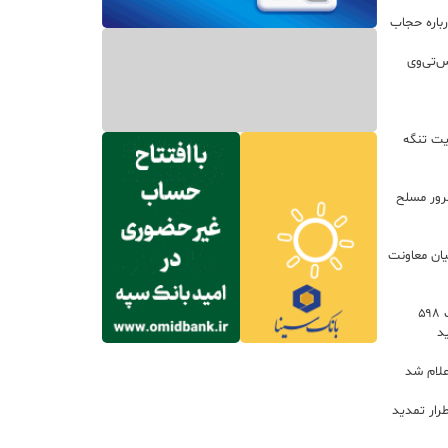
باره حجاب
س‌تی‌وی
یت تنگه
اعات: ۲۱ مزدور موساد و ۴ شرور مسلح
یان معاونت
توسعه خدمات رفاهی جاده‌ای با احداث ۵۹۸
د
علام شد
رار تمدید