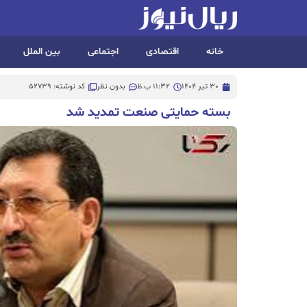
خانه
اقتصادی
اجتماعی
بین الملل
30 تیر 1404
11:32 ب.ظ
بدون نظر
کد نوشته: 52739
بسته حمایتی صنعت تمدید شد