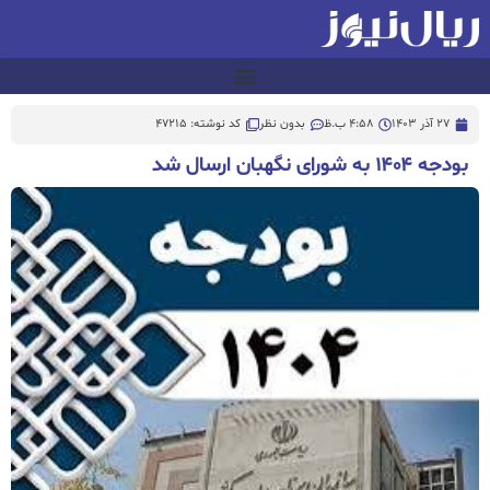
27 آذر 1403
4:58 ب.ظ
بدون نظر
کد نوشته: 47215
بودجه ۱۴۰۴ به شورای نگهبان ارسال شد