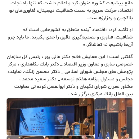
مانع پیشرفت کشور» عنوان کرد و اعلام داشت که تنها راه نجات
اقتصاد، حرکت سریع به سمت شفافیت دیجیتال، فناوری‌های نو،
بلاکچین و رمزارزهاست.
او تأکید کرد: «اقتصاد آینده متعلق به کشورهایی است که
شفافیت، فناوری و تصمیم‌گیری دقیق را جدی بگیرند. ما باید جزو
آن‌ها باشیم، نه تماشاگر.»
گفتنی است ؛ این همایش خانم دكتر عالی پور ، رئيس كل سازمان
خصوصى سازى و معاون وزير اقتصاد _ دكتر بابك نگاهدارى ، مركز
پژوهش هاى مجلس شوراى اسلامى _ دكتر محسن زنگنه. نماينده
مجلس و مسئول برنامه هفتم توسعه _ دكتر سعيد محمد ،
مشاور عمران شوراى نگهبان و دكتر ابوالفضل كوده ئى معاونت
بين الملل بانك مركزى برگزار شد .