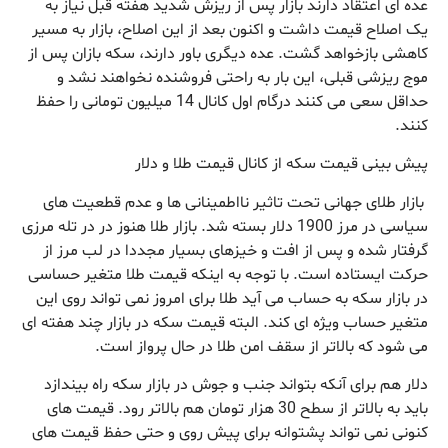
عده ای اعتقاد دارند بازار پس از ریزش شدید هفته قبل نیاز به
یک اصلاح قیمت داشت و اکنون بعد از این اصلاح، بازار به مسیر
کاهشی بازخواهد گشت. عده دیگری باور دارند، سکه بازان پس از
موج ریزشی قبلی، این بار به راحتی فروشنده نخواهند نشد و
حداقل سعی می کنند درگام اول کانال 14 میلیون تومانی را حفظ
کنند.
پیش بینی قیمت سکه از کانال قیمت طلا و دلار
بازار طلای جهانی تحت تاثیر نااطمینانی ها و عدم قطعیت های
سیاسی در مرز 1900 دلار بسته شد. بازار طلا هنوز در در تله مرزی
گرفتار شده و پس از افت و خیزهای بسیار مجددا در لب مرز از
حرکت ایستاده است. با توجه به اینکه قیمت طلا متغیر حساسی
در بازار سکه به حساب می آید طلا برای امروز نمی تواند روی این
متغیر حساب ویژه ای کند. البته قیمت سکه در بازار چند هفته ای
می شود که بالاتر از سقف امن طلا در حال پرواز است.
دلار هم برای آنکه بتواند جنب و جوش در بازار سکه راه بیندازد
باید به بالاتر از سطح 30 هزار تومان هم بالاتر رود. قیمت های
کنونی نمی تواند پشتوانه برای پیش روی و حتی حفظ قیمت های