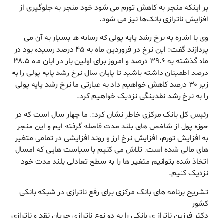
بر اینکه منجر به کاهش تورم می شود خود منجر به جلوگیری از
افزایش ناترازی بانک‌ها نیز می شود.
وی با اشاره به نرخ رشد پایه پولی که رسانه ها بسیار به آن می
پردازند گفت: این نرخ در فروردین ماه به ۴۵ درصد رسیده بود در
ماه گذشته به ۳۹.۶ درصد و امروز برای اولین بار در ابان ماه ۳۸.۵
درصد اطمینان داشته باشید تا پایان سال نرخ رشد پایه پولی را به
زیر ۳۰ درصد کاهش خواهیم داد به عبارتی ما نرخ رشد پایه پولی
را به نرخ رشد نقدینگی نزدیک خواهیم کرد.
رئیس کل بانک مرکزی خاطر نشان کرد:. ما چهار سال است که در
حوزه پول از شاخص های بلند مدت فاصله گرفته ایم و این منجر
به افزایش تورم، افزایش نرخ ارز و روند افزایشی در تمامی متغیر
های مالی شده است. تلاش می کنیم با سیاست هایی که امسال
اتخاذ شده بتوانیم متغیر ها را به سطح تعادلی بلند مدت خود
نزدیک کنیم.
تشریح برنامه های بانک مرکزی برای رفع ناترازی در شبکه بانکی
کشور
دکتر فرزین ناتراز ی بانکی را به دو نوع ناترازی جریان نقد و ناترازی