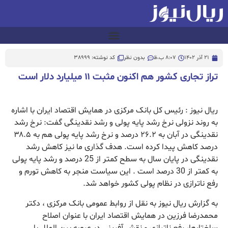
21 آذر 1402
8:07 ب.ظ
بدون نظر
کد نوشته: 38999
تراز تجاری کشور هم اکنون مثبت ۱۱ میلیارد دلار است
ریال نیوز : رئیس کل بانک مرکزی در همایش اقتصاد ایران با اشاره
به روند نزولی نرخ رشد پایه پولی و رشد نقدینگی گفت: نرخ رشد
نقدینگی در آبان به ۲۶.۲ درصد و نرخ رشد پایه پولی هم به ۳۸.۵
درصد کاهش پیدا کرده است. هدف گذاری ما نیز کاهش رشد
نقدینگی در پایان سال به سطح کمتر از 25 درصد و رشد پایه پولی
به کمتر از 30 درصد است . این سیاست منجر به کاهش تورم و
رفع ناترازی در نظام پولی کشور خواهد شد.
به گزارش ریال نیوز به نقل از روابط عمومی بانک مرکزی ، دکتر
محمدرضا فرزین در همایش اقتصاد ایران با عنوان اصلاح
ساختارها، رفع ناترازی و نقش آفرینی در عرصه بین الملل با