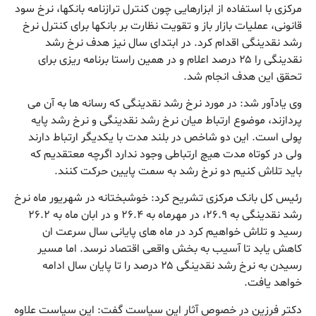
مرکزی با استفاده از ابزارهایی چون کنترل ترازنامه بانکها، ‌نرخ سود
قانونی، عملیات بازار باز و تقویت نظارت بر بانکها برای کنترل نرخ
رشد نقدینگی اقدام کرد. در ابتدای سال نیز هدف نرخ رشد
نقدینگی را ۲۵ درصد اعلام و در همین راستا برنامه ریزی برای
تحقق این هدف انجام شد.
وی یادآور شد: در مورد نرخ رشد نقدینگی که رسانه ها به آن می
پردازند، موضوع ارتباط میان نرخ رشد نقدینگی و نرخ رشد پایه
پولی است. این دو شاخص در بلند مدت با یکدیگر ارتباط دارند
ولی در کوتاه مدت هیچ ارتباطی وجود ندارد اگرچه معتقدیم که
باید تلاش کنیم دو نرخ رشد به سمت پایین حرکت کنند.
رئیس کل بانک مرکزی تشریح کرد: خوشبختانه در شهریور ماه نرخ
رشد نقدینگی به ۲۶.۹، در مهرماه به ۲۶.۴ و در ابان ماه به ۲۶.۲
رسید و تلاش خواهیم کرد در ماه های پایانی سال سرعت ان
کاهش یابد تا آسیب به بخش واقعی اقتصاد نرسد. اما مسیر
رسیدن به نرخ رشد نقدینگی ۲۵ درصد را تا پایان سال ادامه
خواهد یافت.
دکتر فرزین در خصوص آثار این سیاست گفت: این سیاست علاوه