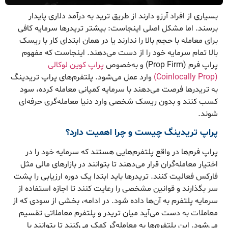
بسیاری از افراد آرزو دارند از طریق ترید به درآمد دلاری پایدار
برسند. اما مشکل اصلی اینجاست: بیشتر تریدرها سرمایه کافی
برای معامله با حجم بالا را ندارند یا در همان ابتدای کار با ریسک
بالا تمام سرمایه خود را از دست می‌دهند. اینجاست که مفهوم
پراپ فرم (Prop Firm) و به‌خصوص
پراپ کوین‌ لوکالی
(Coinlocally Prop)
وارد عمل می‌شود. پلتفرم‌های پراپ تریدینگ
به تریدرها فرصت می‌دهند با سرمایه کمپانی معامله کرده، سود
کسب کنند و بدون ریسک شخصی وارد دنیا معامله‌گری حرفه‌ای
شوند.
پراپ تریدینگ چیست و چرا اهمیت دارد؟
پراپ فرم‌ها در واقع پلتفرم‌هایی هستند که سرمایه خود را در
اختیار معامله‌گران قرار می‌دهند تا بتوانند در بازارهای مالی مثل
فارکس فعالیت کنند. تریدرها باید ابتدا یک دوره ارزیابی را پشت
سر بگذارند و قوانین مشخصی را رعایت کنند تا اجازه استفاده از
سرمایه پلتفرم‌ به آن‌ها داده شود. در ادامه، بخشی از سودی که از
معاملات به دست می‌آید میان تریدر و پلتفرم معاملاتی تقسیم
می‌شود. این پلتفرم‌ها به معامله‌گر کمک می‌کنند تا بتوانند با