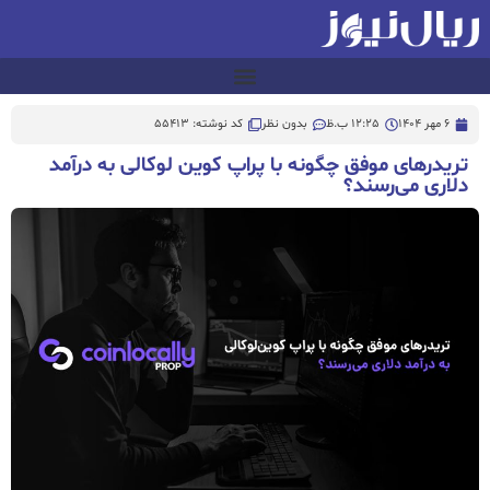
6 مهر 1404
12:25 ب.ظ
بدون نظر
کد نوشته: 55413
تریدرهای موفق چگونه با پراپ کوین‌ لوکالی به درآمد
دلاری می‌رسند؟