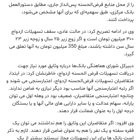
را از محل منابع قرض‌الحسنه پس‌انداز جاری، مطابق دستورالعمل
بانک مرکزی، طبق سهمیه‌ای که برای آنها مشخص می‌شود،
پرداخت کنند.
وی در ادامه تصریح کرد: در حالت عادی، سقف تسهیلات ازدواج
۳۰۰ میلیون تومان است و اگر زوج زیر ۲۵ سال و زوجه زیر ۲۳
سال سن داشته باشند، مبلغ 350 میلیون تومان به آنها تعلق می
گیرد.
دبیرکل شورای هماهنگی بانک‌ها درباره وثایق مورد نیاز جهت
دریافت تسهیلات قرض الحسنه ازدواج، خاطرنشان کرد: در ابتدا،
متقاضیان تسهیلات قرض‌الحسنه ازدواج، اعتبارسنجی می شوند و
اگر رتبه اعتبارسنجی آنها مناسب بود دیگر نیازی به ضامن ندارند.
چنانچه اعتبارسنجی متقاضیان، ضعیف بود در وهله اول می توان
یارانه، سهام عدالت و یا سایر دارایی های مالی آنها و یا بستگان
درجه اول را به عنوان ضمانت قرار دهند.
وی افزود: اگر متقاضیان این وثایق را هم نداشتند می توان یک
فقره سفته و یک نفر را هم به عنوان ضامن قرار دهند. لازم به ذکر
است بانک ها برای این تسهیلات مجاز نیستند بیشتر از یک