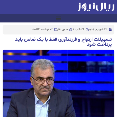
31 شهریور 1404
4:39 ب.ظ
بدون نظر
کد نوشته: 55112
تسهیلات ازدواج و فرزندآوری فقط با یک ضامن باید
پرداخت شود