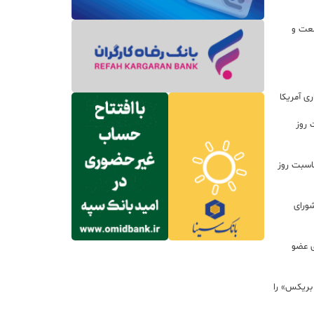
نعت و
ی آمریکا
 روز
اسبت روز
ورای
ی عضو
 بریکس» را