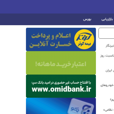
بازاریابی
بورس
رنگار
ناسبت روز
ایران
خودروهای
م؟
 نظامی»