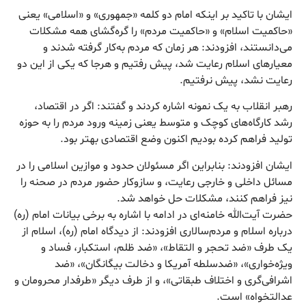
ایشان با تاکید بر اینکه امام دو کلمه «جمهوری» و «اسلامی» یعنی
«حاکمیت اسلام» و «حاکمیت مردم» را گره‌گشای همه مشکلات
می‌دانستند، افزودند: هر زمان که مردم به‌کار گرفته شدند و
معیارهای اسلام رعایت شد، پیش رفتیم و هرجا که یکی از این دو
رعایت نشد، پیش نرفتیم.
رهبر انقلاب به یک نمونه اشاره کردند و گفتند: اگر در اقتصاد،
رشد کارگاه‌های کوچک و متوسط یعنی زمینه ورود مردم را به حوزه
تولید فراهم کرده بودیم اکنون وضع اقتصادی بهتر بود.
ایشان افزودند: بنابراین اگر مسئولان حدود و موازین اسلامی را در
مسائل داخلی و خارجی رعایت، و سازوکار حضور مردم در صحنه را
نیز فراهم کنند، مشکلات حل خواهد شد.
حضرت آیت‌الله خامنه‌ای در ادامه با اشاره به برخی بیانات امام (ره)
درباره اسلام و مردم‌سالاری افزودند: از دیدگاه امام (ره)، اسلام از
یک طرف «ضد تحجر و التقاط»، «ضد ظلم، استکبار، فساد و
ویژه‌خواری»، «ضدسلطه آمریکا و دخالت بیگانگان»، «ضد
اشرافی‌گری و اختلاف طبقاتی»، و از طرف دیگر «طرفدار محرومان و
عدالتخواه» است.