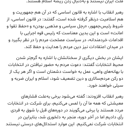
ملت ایران نیستند و به‌دنبال زدن ریشه اسلام هستند.
رهبر انقلاب با اشاره به قانون اساسی که در آن هم جمهوریت و
هم اسلامیت درنظر گرفته شده است، گفتند: در قانون اساسی، از
شروط رئیس‌جمهور، «رجل سیاسی و مذهبی بودن» و «حفظ تقوا و
امانت» است و این بدین معناست که رئیس قوه اجرایی با
اقدامات خردمندانه، در سیاست مصلحت مردم را در نظر بگیرد و
در میدان اعتقادات نیز دین مردم را هدایت و حفظ کند.
ایشان در بخش دیگری از سخنانشان با اشاره به گرم‌تر شدن
محیط انتخابات گفتند: دعوت مردم به حضور نیافتن در انتخابات
با بهانه‌های واهی، عمل به خواست دشمنان است و اگر هر یک از
دو رکن مردم‌سالاری و دین تضعیف شود، اسلام و ایران ضربه و
سیلی خواهند خورد.
رهبر انقلاب افزودند: گفته می‌شود برخی به‌علت فشارهای
معیشتی که همه ما آن را لمس می‌کنیم، برای شرکت در انتخابات
مردد هستند یا برخی می‌گویند در دوره‌های قبل با شوق به فردی
رأی دادیم اما در آخر دوره، منجر به دلخوری شد، بنابراین در
انتخابات شرکت نمی‌کنیم. این موارد استدلال‌های درستی نیستند