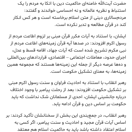
حضرت آیت‌الله خامنه‌ای حاکمیت دین با اتکا به مردم را یک
استنباط و نظریه عالمانه و نه احساسی خواندند و گفتند:
مردم‌سالاری دینی از متن اسلام برخاسته است و هر کس انکار
کند در قرآن مطالعه و تدبر نکرده است.
ایشان، با استناد به آیات مکرر قرآن مبنی بر لزوم اطاعت مردم از
رسول اکرم افزودند: در صدها آیه قرآن زمینه‌های اطاعت مردم از
نبی مکرم تشریح شده است که آیات جهاد، اقامه قسط و عدل،
اجرای حدود، معاملات اجتماعی – اقتصادی، قراردادهای بین‌المللی
و ده‌ها عرصه دیگر از جمله این زمینه‌ها هستند که مجموعه همین
زمینه‌ها، به معنای تشکیل حکومت است.
رهبر انقلاب با استناد به احادیث فراوان و سنت رسول اکرم مبنی
بر تشکیل حکومت افزودند: بعد از رحلت پیامبر با وجود اختلاف
درباره جانشینی ایشان، احدی از مسلمانان شک نداشت که باید
حکومت بر اساس دین و قرآن ادامه یابد.
رهبر انقلاب، در جمع‌بندی این بخش از سخنانشان تأکید کردند: بر
اساس آیات قرآن مجید و احادیث و سنت پیامبر، اگر کسی به
اسلام اعتقاد داشته باشد باید به حاکمیت اسلام هم معتقد