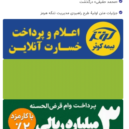
«محمد حقیقی» درگذشت
جزئیات متن اولیۀ طرح راهبردی مدیریت تنگه هرمز