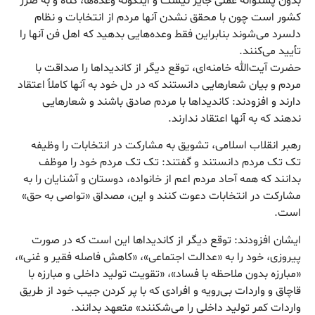
بدون پشتوانه عملی جایز نیست و اینگونه وعده‌ها، گناه و به ضرر
کشور است چون با محقق نشدن آنها مردم از انتخابات و نظام
دلسرد می‌شوند بنابراین فقط وعده‌هایی بدهید که اهل فن آنها را
تأیید می‌کنند.
حضرت آیت‌الله خامنه‌ای، توقع دیگر از کاندیداها را صداقت با
مردم و بیان شعارهایی دانستند که در دل خود به آنها کاملاً اعتقاد
دارند و افزودند: کاندیداها با مردم صادق باشند و شعارهایی
ندهند که به آنها اعتقاد ندارند.
رهبر انقلاب اسلامی، تشویق به مشارکت در انتخابات را وظیفه
تک تک مردم دانستند و گفتند: تک تک مردم خود را موظف
بدانند که همه آحاد مردم اعم از خانواده، دوستان و آشنایان را به
مشارکت در انتخابات دعوت کنند و این، مصداق «تواصی به حق»
است.
ایشان افزودند: توقع دیگر از کاندیداها این است که در صورت
پیروزی، خود را به «عدالت اجتماعی»، «کاهش فاصله فقیر و غنی»،
«مبارزه بدون ملاحظه با فساد»، «تقویت تولید داخلی و مبارزه با
قاچاق و واردات بی‌رویه و افرادی که با پر کردن جیب خود از طریق
واردات کمر تولید داخلی را می‌شکنند» متعهد بدانند.