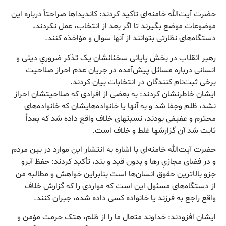
حضرت آیت‌الله خامنه‌ای تأکید کردند: کاندیداها صراحتاً درباره این
موضوعات موضع بگیرند تا اگر بعد از انتخاب، عمل نکردند،
دستگاه‌های نظارتی بتوانند از آنها سوال و مؤاخذه کنند.
رهبر انقلاب در بخش پایانی سخنانشان یک تذکر ضروریِ دینی و
انسانی درباره مسائل پیش‌آمده در جریان عدم احراز صلاحیت
برخی ثبت‌نام کنندگان در انتخابات بیان کردند.
ایشان خاطرنشان کردند: به بعضی از افرادی که صلاحیتشان احراز
نشد، ظلم وجفا شد و به آنها یا خانواده‌هایشان که خانواده‌های
محترم و عفیفی بودند، نسبتهای خلاف واقع داده شد که بعداً
ثابت شد آن گزارشها غلط و خلاف است.
حضرت آیت‌الله خامنه‌ای با اشاره به انتشار این موارد در بین مردم
و در فضای مجازیِ رها و بدون قید و بند، تأکید کردند: حفظ آبرو
جزو بالاترین حقوق انسان‌ها است بنابراین خواهش و مطالبه من
از دستگاه‌های مسئول این است که مواردی را که گزارش خلاف
واقع راجع به فرزند یا خانواده کسی داده شده، جبران کنند.
ایشان افزودند: خداوند متعال ما را از ظلم، هتک حرمت مؤمن و