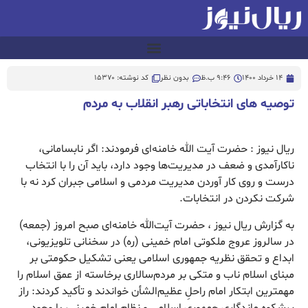
14 خرداد 1400
9:46 ب.ظ
بدون نظر
کد نوشته: 15370
توصیه های انتخاباتی رهبر انقلاب به مردم
ریال نیوز : حضرت آیت الله خامنه‌ای فرمودند: اگر نابسامانی،
ناکارآمدی و ضعف در مدیریت‌ها وجود دارد، باید آن را با انتخاب
درست و روی کار آوردن مدیریت مردمی و اسلامی جبران کرد نه با
شرکت نکردن در انتخابات.
به گزارش ریال نیوز ، حضرت آیت‌الله خامنه‌ای صبح امروز (جمعه)
در سالروز عروج ملکوتی امام خمینی (ره) در سخنانی تلویزیونی،
ابداع و تحقق نظریه جمهوری اسلامی یعنی تشکیل حکومتی بر
مبنای اسلام ناب و متکی بر مردم‌سالاری برخاسته از عمق اسلام را
مهمترین ابتکار امام راحلِ عظیم‌الشأن خواندند و تأکید کردند: راز
پرشکوه ماندگاری جمهوری اسلامی و نظام امام خمینی، با وجود