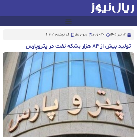
12 تیر 1405
0:20 ق.ظ
بدون نظر
کد نوشته: 61413
تولید بیش از ۸۴ هزار بشکه نفت در پتروپارس