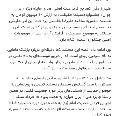
علیان‌زادگان تصریح کرد: علت اصلی اهدای جایزه ویژه «ایران
جوان» جشنواره «سینما حقیقت» به ارزش ۶۰ میلیون تومان به
مستند «نفس» ساخته علیرضا باغشنی پرداخت این اثر نمایشی
به معضل اجتماعی سقط جنین غیرقانونی در کشور است. این
مستند به موضوع جمعیت و افزایش آن که یکی از موضوعات
اصلی جشنواره است، اشاره دارد.
وی ادامه داد: قصه این مستند ۵۵ دقیقه‌ای درباره پزشک مامایی
به نام سیمین رودی است که از طریق مؤسسه‌ای به نام نفس در
نیشابور و با حمایت از مادران باردار توانسته از بیش از ۳۰۰ مورد
سقط جنین غیرقانونی ممانعت به‌عمل آورد.
مدیرعامل بنیاد ۱۵ خرداد با اشاره به آیین امضای تفاهم‌نامه
همکاری با مرکز گسترش سینمای مستند تجربی و پویانمایی با
موضوع حمایت از مستندهای برتر حوزه جمعیت گفت: در همین
راستا جایزه ملی «ایران جوان» به همت بنیاد ۱۵ خرداد ستاد
اجرایی فرمان حضرت امام (ره) به هفدهمین دوره جشنواره فیلم
مستند ایران «سینما حقیقت» افزوده شد که به مستند «نفس»
تعلق گرفت.