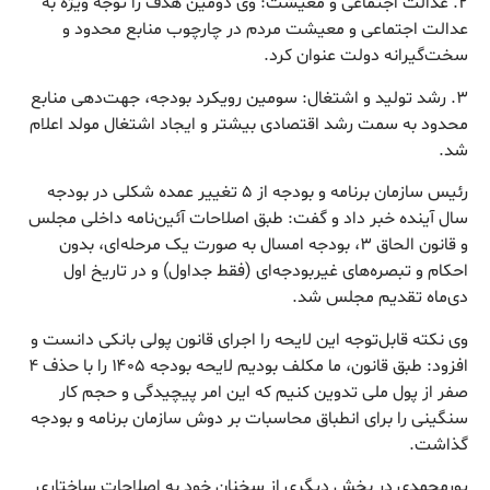
۲. عدالت اجتماعی و معیشت: وی دومین هدف را توجه ویژه به
عدالت اجتماعی و معیشت مردم در چارچوب منابع محدود و
سخت‌گیرانه دولت عنوان کرد.
۳. رشد تولید و اشتغال: سومین رویکرد بودجه، جهت‌دهی منابع
محدود به سمت رشد اقتصادی بیشتر و ایجاد اشتغال مولد اعلام
شد.
رئیس سازمان برنامه و بودجه از ۵ تغییر عمده شکلی در بودجه
سال آینده خبر داد و گفت: طبق اصلاحات آئین‌نامه داخلی مجلس
و قانون الحاق ۳، بودجه امسال به صورت یک مرحله‌ای، بدون
احکام و تبصره‌های غیربودجه‌ای (فقط جداول) و در تاریخ اول
دی‌ماه تقدیم مجلس شد.
وی نکته قابل‌توجه این لایحه را اجرای قانون پولی بانکی دانست و
افزود: طبق قانون، ما مکلف بودیم لایحه بودجه ۱۴۰۵ را با حذف ۴
صفر از پول ملی تدوین کنیم که این امر پیچیدگی و حجم کار
سنگینی را برای انطباق محاسبات بر دوش سازمان برنامه و بودجه
گذاشت.
پورمحمدی در بخش دیگری از سخنان خود به اصلاحات ساختاری