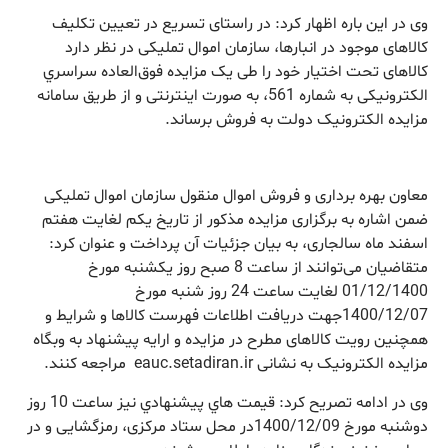
وی در این باره اظهار کرد: در راستای تسریع در تعیین تکلیف
کالاهای موجود در انبارها، سازمان اموال تملیکی در نظر دارد
کالاهای تحت اختیار خود را طی یک مزایده فوق‌العاده سراسري
الکترونیکی به شماره 561، به صورت اینترنتی و از طریق سامانه
مزایده الکترونیک دولت به فروش برساند.
معاون بهره برداری و فروش اموال منقول سازمان اموال تملیکی
ضمن اشاره به برگزاری مزایده مذکور از تاریخ يكم لغايت هفتم
اسفند ماه سالجاری، به بیان جزئیات آن پرداخت و عنوان کرد:
متقاضیان می‌توانند از ساعت 8 صبح روز یکشنبه مورخ
01/12/1400 لغایت ساعت 24 روز شنبه مورخ
1400/12/07جهت دریافت اطلاعات فهرست کالاها و شرایط و
همچنین رویت کالاهای مطرح در مزایده و ارایه پیشنهاد به وبگاه
مزایده الکترونیک به نشانی eauc.setadiran.ir مراجعه کنند.
وی در ادامه تصریح کرد: قيمت هاي پيشنهادي نیز ساعت 10 روز
دو‌شنبه مورخ 1400/12/09در محل ستاد مرکزی، رمزگشایی و در