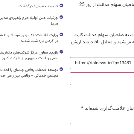
پیش از این معاون امور بانکی وزیر اقتصاد گفته بود: صاحبان سهام عدالت از روز 25
«محمد حقیقی» درگذشت
جزئیات متن اولیۀ طرح راهبردی مدیر
هرمز
رت به صاحبان سهام عدالت کارت
وزارت اطل
در کرمان بازداشت شدند
اعتباری می‌دهند، این خدمات به‌صورت غیرحضوری ارائه می‌شود و معادل 50 درصد ارزش
بازدید معاون مرکز شرکت‌های دانش‌بن
علمی ریاست جمهوری از شرکت کروز
مجتمع خدماتی – رفاهی بین‌راهی جدی
از علامت‌گذاری شده‌اند
*