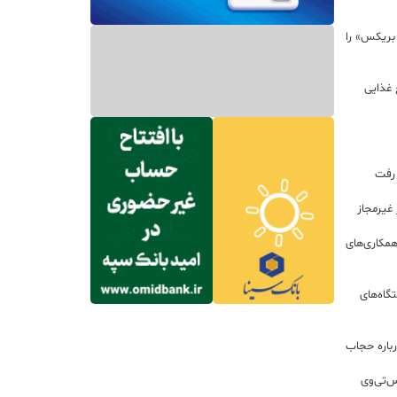
 بریکس» را
 غذایی
 رفت
مکاری‌های
گاه‌های
باره حجاب
س‌تی‌وی