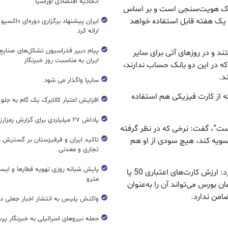
اتحادیه اقتصادی اوراسیا
مدارک هویت‌سنجی است و بر اساس
 یک هفته قابل استفاده خواهد
ایران پیشنهاد برگزاری دوره‌ای «اکسپو
ارائه کرد
پیام دبیر فدراسیون تشکل‌های صنایع
ند و در روز‌های آتی برای سایر
ایران به مناسبت روز خبرنگار
ه در این دو بانک حساب ندارند،
د.
سایپا واگذار می شود
ه از کارت فیزیکی هم استفاده
افزایش اعتبار کالابرگ یک گام به جلو
پاداش ۲۷ میلیاردی برای گزارش رمزارز غیرمجاز
ست”، گفت: نرخی که در نظر گرفته
ه تسویه کند، هیچ سودی از او هم
تاکید ایران و قرقیزستان بر گسترش ه
تجاری و معدنی
پایش شبانه روزی تهویه قطار‌ها و ایست
موسوی با اشاره به متغیر بودن میزان اقساط تصریح کرد: ارزش کارت‌های اعتباری 50 یا
مترو
ن بورس می‌تواند آن را به‌عنوان
ضامن ندارد.
واکنش پلیس به انتشار اخبار جعلی در
حمله نیروهای اسرائیلی به خبرنگار پر