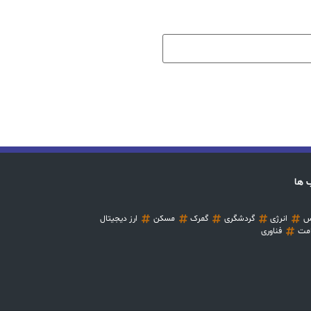
 ها
س
انرژی
گردشگری
گمرک
مسکن
ارز دیجیتال
مت
فناوری