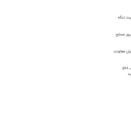
یت تنگه
اعات: ۲۱ مزدور موساد و ۴ شرور مسلح
یان معاونت
توسعه خدمات رفاهی جاده‌ای با احداث ۵۹۸
د