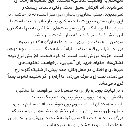
سیستم به وضعیت «دفاعی» هستند. این تصمیم‌ها رسانه‌ای
نمی‌شوند، اما اثرشان عمیق است. وقتی بانک‌ها ریسک را
نمی‌پذیرند، یعنی سناریوی بحران روی میز است، نه در حاشیه. در
این زمان نقش مدیریت بانک مرکزی بسیار حائز اهمیت است با
توجه به قانون بانک مرکزی سیاست‌های انقباضی نه تنها به کنترل
این تنش کمک نمی‌کند بلکه بدان شدت می‌بخشد.
سومین آینه، نفت و انرژی است؛ اما نه آن‌گونه که در تیترها
می‌آید. افزایش قیمت نفت الزاماً نشانه جنگ نیست. آنچه مهم‌تر
است، هزینه فروش نفت است، نه خود قیمت. افزایش نرخ بیمه
کشتی‌ها، احتیاط خریداران آسیایی، درخواست تخفیف‌های
غیرعادی و اختلال در حمل‌ونقل، همه پیش از شلیک گلوله رخ
می‌دهند. نفت زود حرف می‌زند، اما آرام؛ و اگر شنیده نشود، بعداً
فریاد می‌کشد.
و در نهایت بورس؛ بازاری که معمولاً دیر می‌فهمد، اما سنگین
واکنش می‌دهد. بورس پیش‌بینی‌کننده جنگ نیست،
بازتاب‌دهنده آن است. خروج پول هوشمند، افت صنایع بانکی،
حمل‌ونقل و بیمه پیش از سایر بخش‌ها، نشانه‌هایی هستند که
می‌گویند تصمیمات بالادستی گرفته شده‌اند. ریزش یا رشد بورس
نه علت است و نه هشدار اولیه؛ نتیجه است.