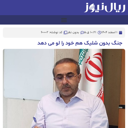
1 اسفند 1404
10:21 ق.ظ
بدون نظر
کد نوشته: 60002
جنگ بدون شلیک هم خود را لو می دهد