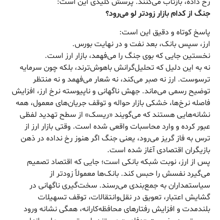
رخ داده، بازتاب می‌کنند. پرسش کلیدی این است:
جنگ از کدام بازار زودتر لو می‌رود؟
پاسخ کوتاه و دقیق این است:
ارز، سپس بانک، بعد نفت و در نهایت بورس.
نخستین جایی که بوی جنگ را می‌فهمد، بازار ارز است.
نه به این دلیل که تحلیل‌گرانش باهوش‌ترند، بلکه چون سرمایه
ترسوست. ارز نه صبر می‌کند، نه شعار می‌فهمد و نه منتظر
توضیح رسمی می‌ماند. جهش ناگهانی و ناپیوسته نرخ ارز، افزایش
فاصله نرخ‌ها، خشکی بازار حواله و توقف جریان‌های معمول، همه
نشانه‌هایی هستند که می‌گویند «ریسک» از سطح تهدید لفظی
عبور کرده و وارد محاسبات واقعی شده است. وقتی بازار ارز از
ترس به فاز گریز می‌رود، یعنی جنگ اگر هنوز رخ نداده در ذهن
بازیگران اقتصادی آغاز شده است.
پس از ارز، نوبت شبکه بانکی است؛ جایی که اقتصاد تصمیم
می‌گیرد نفسش را حبس کند. بانک‌ها معمولاً زودتر از
سیاستمداران به جمع‌بندی می‌رسند. سخت‌گیری ناگهانی در
گشایش اعتبار، تعویق در نقل‌وانتقالات، توقف تسهیلات
بلندمدت و افزایش رفتارهای محافظه‌کارانه، همگی نشانه ورود