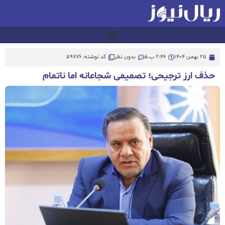
25 بهمن 1404
2:46 ب.ظ
بدون نظر
کد نوشته: 59776
حذف ارز ترجیحی؛ تصمیمی شجاعانه اما ناتمام